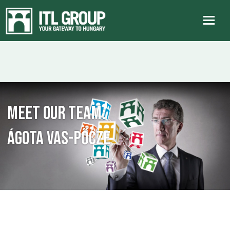
Meet our team:
Ágota Vas-Pőcze