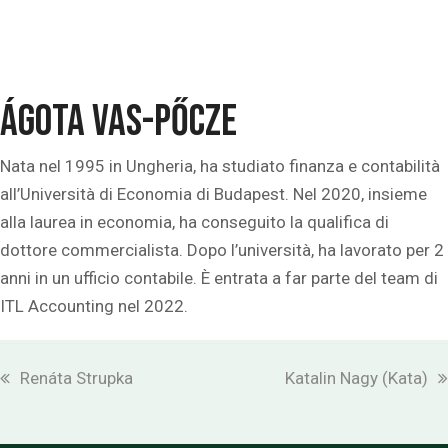
Ágota Vas-Pőcze
Nata nel 1995 in Ungheria, ha studiato finanza e contabilità
all’Università di Economia di Budapest. Nel 2020, insieme
alla laurea in economia, ha conseguito la qualifica di
dottore commercialista. Dopo l’università, ha lavorato per 2
anni in un ufficio contabile. È entrata a far parte del team di
ITL Accounting nel 2022.
previous
next
Renáta Strupka
Katalin Nagy (Kata)
post:
post: