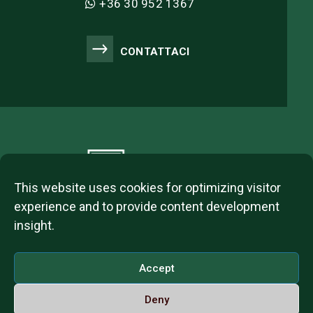
+36 30 952 1367
CONTATTACI
This website uses cookies for optimizing visitor
experience and to provide content development
insight.
2023 © ITL Group Copyright
Dózsa György út 84, 1068 Budapest, Hungary
Accept
VAT Number: 12093977-2-42
Deny