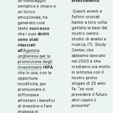
un messaggio
investimento
.
semplice e chiaro e
Questi eventi e
un tocc
o
fattori cruciali
emozionale, ha
hanno a loro volta
generato cos
ì
gettato le basi del
tanto
successo
nostro centro
che i suoi
diritti
studio di analisi e
sono stati
ricerca, ITL Study
rilasciati
Center, che
all’
Agenzia
abbiamo lanciato
ungherese per la
nel 2020 e che
promozione degli
crediamo sia molto
investimenti
HIPA
in sintonia con il
che lo usa, con le
nostro primo
opportune
slogan di 25 anni
modifiche, per
fa: “
se vuoi
promuovere e
prevedere il futuro
diffondere
devi capire il
all’estero i benefici
presente
”.
di investire e fare
impresa in