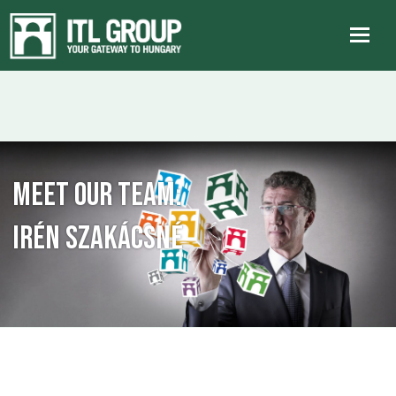
Meet our team:
Irén Szakácsné