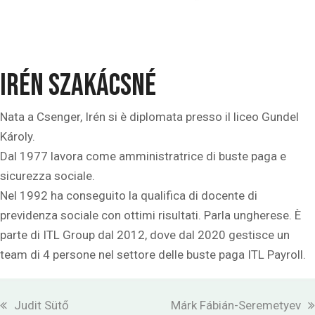
Irén Szakácsné
Nata a Csenger, Irén si è diplomata presso il liceo Gundel
Károly.
Dal 1977 lavora come amministratrice di buste paga e
sicurezza sociale.
Nel 1992 ha conseguito la qualifica di docente di
previdenza sociale con ottimi risultati. Parla ungherese. È
parte di ITL Group dal 2012, dove dal 2020 gestisce un
team di 4 persone nel settore delle buste paga ITL Payroll.
previous
next
Judit Sütő
Márk Fábián-Seremetyev