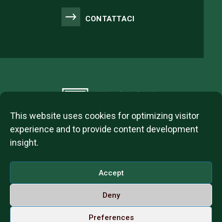
CONTATTACI
This website uses cookies for optimizing visitor
experience and to provide content development
insight.
2023 © ITL Group Copyright
Dózsa György út 84, 1068 Budapest, Hungary
Accept
VAT Number: 12093977-2-42
Deny
Contact us
Call us on Whatsapp
Italiano
Preferences