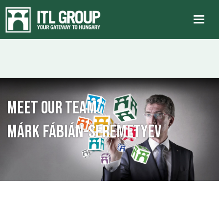
Meet our team:
Márk Fábián-Seremetyev