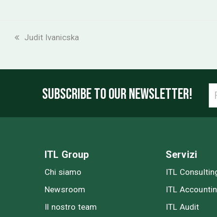
previous
Judit Ivanicska
post:
SUBSCRIBE TO OUR NEWSLETTER!
ITL Group
Servizi
Chi siamo
ITL Consultin
Newsroom
ITL Accounti
Il nostro team
ITL Audit