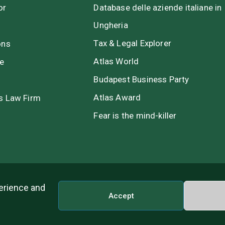
or
Database delle aziende italiane in
Ungheria
Tax & Legal Explorer
ons
Atlas World
te
Budapest Business Party
Atlas Award
s Law Firm
Fear is the mind-killer
perience and
Accept
Contac