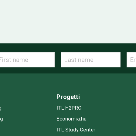
Progetti
g
ITL H2PRO
ng
Economia.hu
ITL Study Center