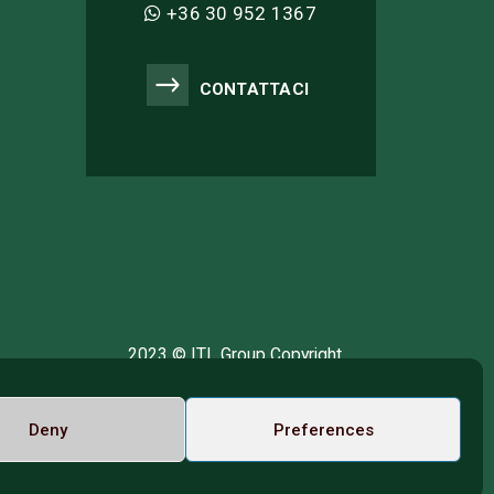
+36 30 952 1367
CONTATTACI
2023 © ITL Group Copyright
Dózsa György út 84, 1068 Budapest, Hungary
VAT Number: 12093977-2-42
Deny
Preferences
t us
Call us on Whatsapp
Italiano