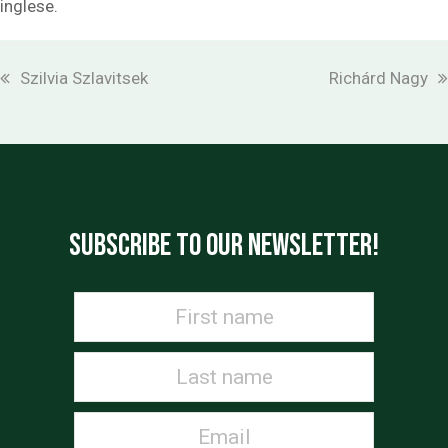
inglese.
previous
next
Szilvia Szlavitsek
Richárd Nagy
post:
post:
SUBSCRIBE TO OUR NEWSLETTER!