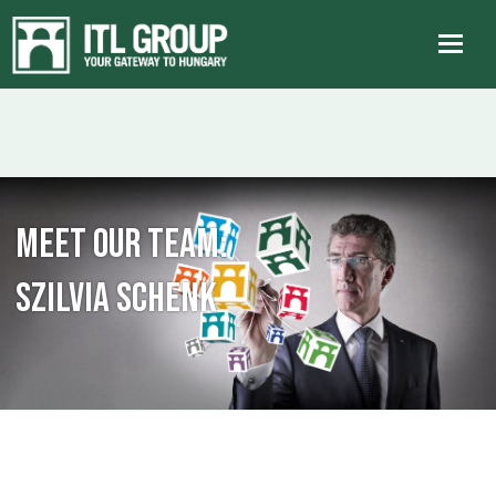
Meet our team:
Szilvia Schenk