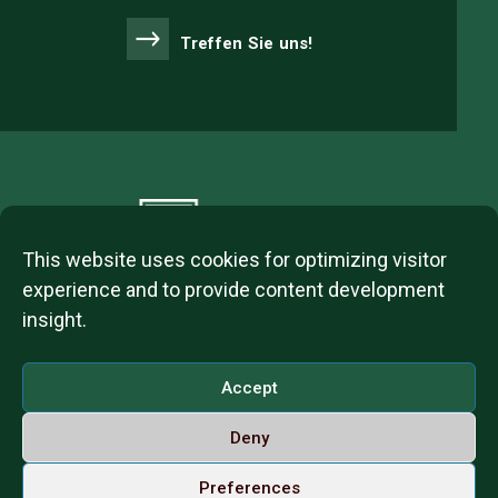
Treffen Sie uns!
This website uses cookies for optimizing visitor
experience and to provide content development
insight.
2023 © ITL Group Copyright
Dózsa György út 84, 1068 Budapest, Hungary
Accept
VAT Number: 12093977-2-42
Deny
Contact us
Call us on Whatsapp
Deutsch
Preferences