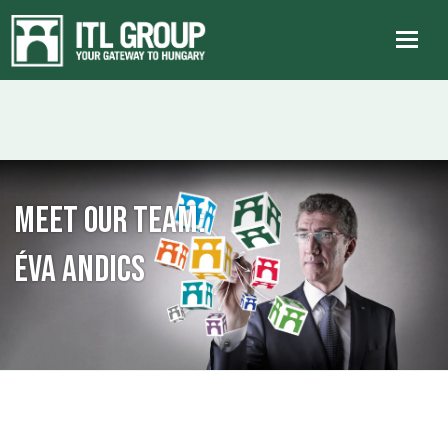
Meet our team:
Éva Andics