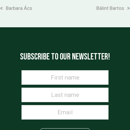
vorheriger
Nächster
Barbara Ács
Bálint Bartos
Beitrag:
Beitrag:
SUBSCRIBE TO OUR NEWSLETTER!