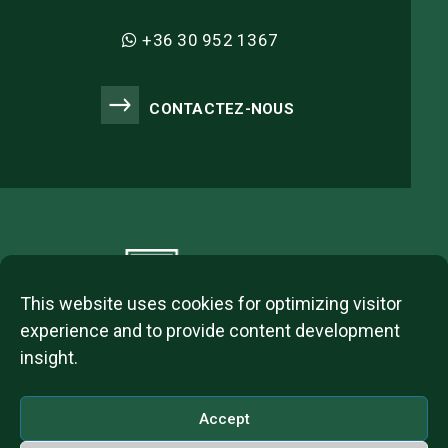
+36 30 952 1367
CONTACTEZ-NOUS
This website uses cookies for optimizing visitor
experience and to provide content development
insight.
2023 © ITL Group Copyright
Dózsa György út 84, 1068 Budapest, Hungary
Accept
VAT Number: 12093977-2-42