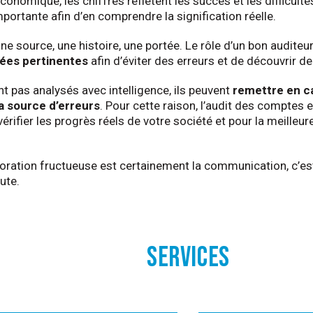
nomique, les chiffres reflètent les succès et les difficulté
mportante afin d’en comprendre la signification réelle.
e source, une histoire, une portée. Le rôle d’un bon auditeu
rées pertinentes
afin d’éviter des erreurs et de découvrir d
nt pas analysés avec intelligence, ils peuvent
remettre en ca
a source d’erreurs
. Pour cette raison, l’audit des comptes 
rifier les progrès réels de votre société et pour la meilleur
boration fructueuse est certainement la communication, c’es
oute.
SERVICES