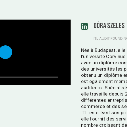
DÓRA SZELES
ITL AUDIT FOUNDIN
Née à Budapest, ell
l’université Corvinus
Play
avec un diplôme comp
des universités les p
obtenu un diplôme en 
est également memb
auditeurs. Spécialisée
elle travaille depuis
différentes entrepri
commerce et des serv
ITL en créant son pr
elle fournit des serv
nombre croissant de 