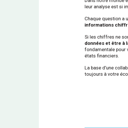
Dans notre monde éco
leur analyse est si i
Chaque question a un
informations chiff
Si les chiffres ne so
données et être à l
fondamentale pour vé
états financiers.
La base d’une colla
toujours à votre éc