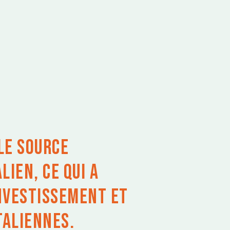
le source
ien, ce qui a
investissement et
taliennes.