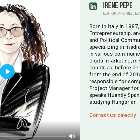
IRENE PEPE
EDITOR-IN-CHIEF, 
Born in Italy in 198
Entrepreneurship, an
and Political Commun
specializing in media
in various communic
digital marketing, i
countries, before be
from the end of 2018
Play
responsible for com
Project Manager for 
speaks fluently Spani
studying Hungarian.
Contact us directly