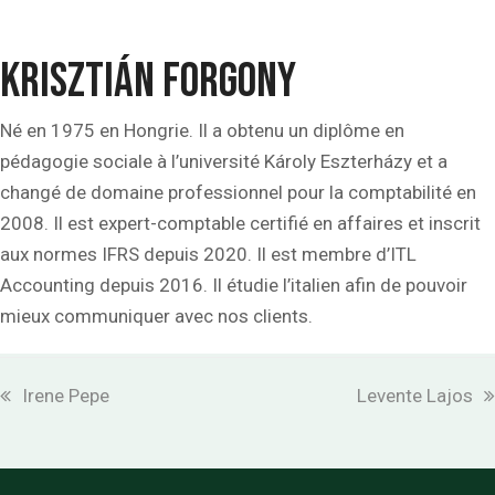
Krisztián Forgony
Né en 1975 en Hongrie. Il a obtenu un diplôme en
pédagogie sociale à l’université Károly Eszterházy et a
changé de domaine professionnel pour la comptabilité en
2008. Il est expert-comptable certifié en affaires et inscrit
aux normes IFRS depuis 2020. Il est membre d’ITL
Accounting depuis 2016. Il étudie l’italien afin de pouvoir
mieux communiquer avec nos clients.
previous
next
Irene Pepe
Levente Lajos
post:
post: