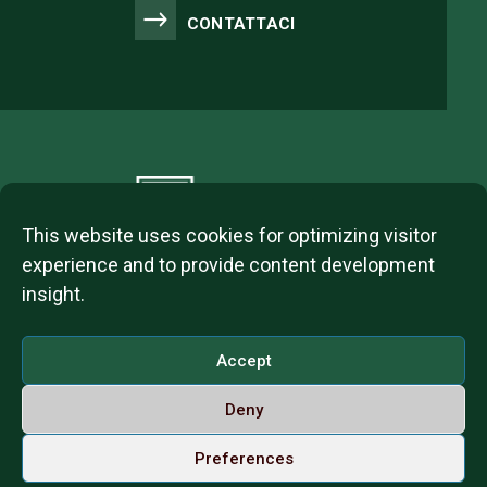
CONTATTACI
This website uses cookies for optimizing visitor
experience and to provide content development
insight.
2023 © ITL Group Copyright
Dózsa György út 84, 1068 Budapest, Hungary
Accept
VAT Number: 12093977-2-42
Deny
Contact us
Call us on Whatsapp
Italiano
Preferences