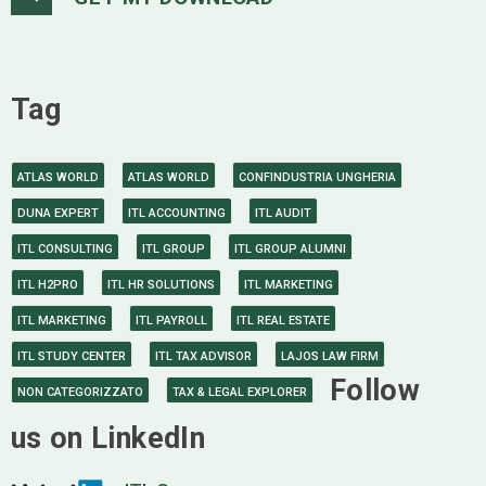
Tag
ATLAS WORLD
ATLAS WORLD
CONFINDUSTRIA UNGHERIA
DUNA EXPERT
ITL ACCOUNTING
ITL AUDIT
ITL CONSULTING
ITL GROUP
ITL GROUP ALUMNI
ITL H2PRO
ITL HR SOLUTIONS
ITL MARKETING
ITL MARKETING
ITL PAYROLL
ITL REAL ESTATE
ITL STUDY CENTER
ITL TAX ADVISOR
LAJOS LAW FIRM
Follow
NON CATEGORIZZATO
TAX & LEGAL EXPLORER
us on LinkedIn