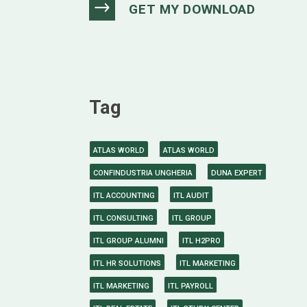
Tag
ATLAS WORLD
ATLAS WORLD
CONFINDUSTRIA UNGHERIA
DUNA EXPERT
ITL ACCOUNTING
ITL AUDIT
ITL CONSULTING
ITL GROUP
ITL GROUP ALUMNI
ITL H2PRO
ITL HR SOLUTIONS
ITL MARKETING
ITL MARKETING
ITL PAYROLL