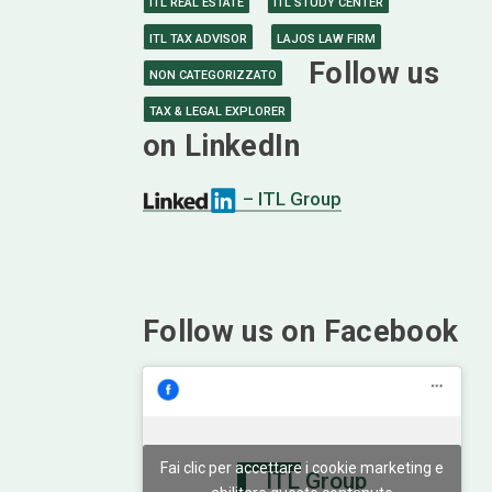
ITL REAL ESTATE
ITL STUDY CENTER
ITL TAX ADVISOR
LAJOS LAW FIRM
Follow us
NON CATEGORIZZATO
TAX & LEGAL EXPLORER
on LinkedIn
– ITL Group
Follow us on Facebook
Fai clic per accettare i cookie marketing e
ITL Group