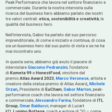
Peak Performance che lavora nel settore finanziario e
commerciale. Durante la nostra intervista sulla
ricerca del business hero abbiamo parlato dei nostri
tre valori centrali:
etica, sostenibilità e creatività
, le
qualità del
business hero
.
Nell’intervista, Gabor ha parlato del suo percorso
imprenditoriale, di come è iniziato e continua, di cosa
sia un business hero dal suo punto di vista e se ne ha
mai incontrato uno.
In questa serie, abbiamo già avuto il piacere di
intervistare
Giacomo Pedranzini
, fondatore
di
Kometa 99
e
HonestFood
, vincitore del
premio
Atlas Award 2023
,
Marco Veronese
, artista e
creatore della statua premio di Atlas Award
,
Michele
Orzan
,
Presidente di
EuCham
,
Gabor Marton
, peak-
performance coach che lavora nel settore finanziario
e commerciale,
Alessandro Farina
, fondatore di
ITL
Group
,
Omar Balducci
, manager di Lucart
Kft,
Luigino Bottega
, coach e autore di “IO – come