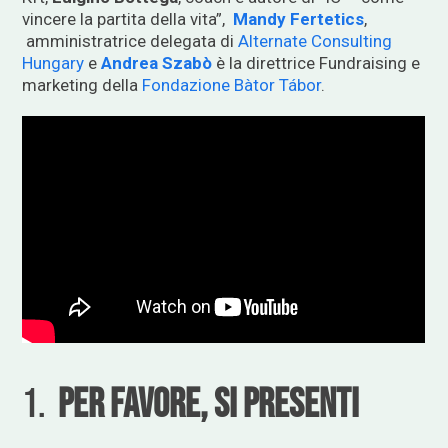
vincere la partita della vita”,
Mandy Fertetics
,
amministratrice delegata di
Alternate Consulting
Hungary
e
Andrea Szabò
è la direttrice Fundraising e
marketing della
Fondazione Bàtor Tábor
.
1.
per favore, Si presenti