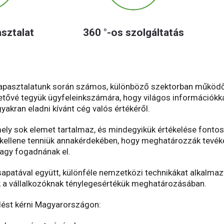
sztalat
360 °-
os
szolgáltatás
tapasztalatunk során számos, különböző szektorban működő
etővé tegyük ügyfeleinkszámára, hogy világos információkk
akran eladni kívánt cég valós értékéről.
mely sok elemet tartalmaz, és mindegyikük értékelése fontos
kellene tenniük annakérdekében, hogy meghatározzák tevéke
vagy fogadnának el.
sapatával együtt, különféle nemzetközi technikákat alkalmaz
k a vállalkozóknak ténylegesértékük meghatározásában.
elést kérni Magyarországon: