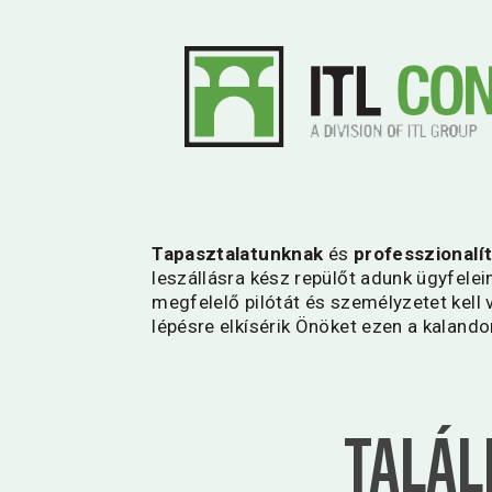
Tapasztalatunknak
és
professzionalí
leszállásra kész repülőt adunk ügyfele
megfelelő pilótát és személyzetet kell v
lépésre elkísérik Önöket ezen a kalando
Talál