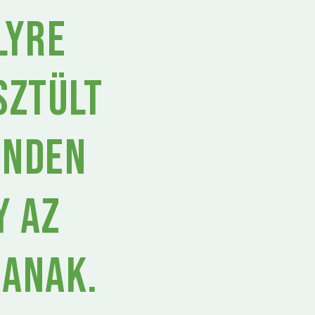
lyre
sztült
inden
y az
sanak.