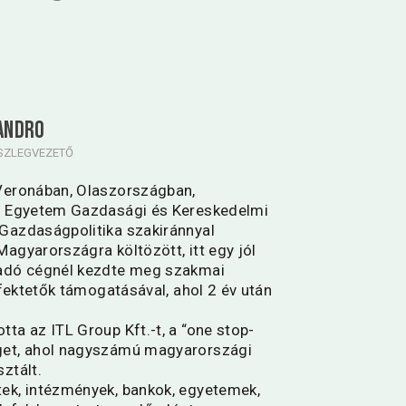
SANDRO
ÉSZLEGVEZETŐ
Veronában, Olaszországban,
i Egyetem Gazdasági és Kereskedelmi
Gazdaságpolitika szakiránnyal
agyarországra költözött, itt egy jól
sadó cégnél kezdte meg szakmai
efektetők támogatásával, ahol 2 év után
ta az ITL Group Kft.-t, a “one stop-
get, ahol nagyszámú magyarországi
ztált.
ek, intézmények, bankok, egyetemek,