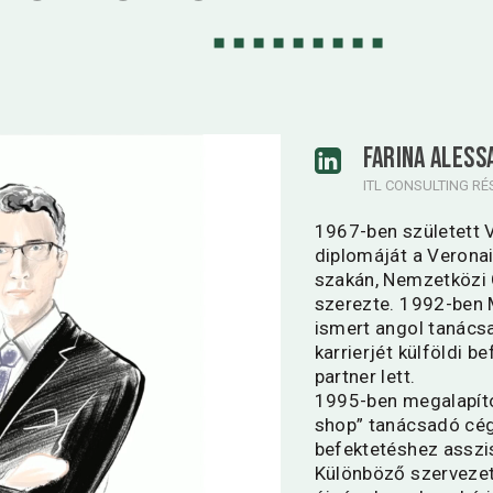
FARINA ALES
ITL CONSULTING R
1967-ben született 
diplomáját a Verona
szakán, Nemzetközi 
szerezte. 1992-ben M
ismert angol tanác
karrierjét külföldi b
partner lett.
1995-ben megalapítot
shop” tanácsadó cé
befektetéshez asszis
Különböző szervezet