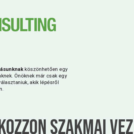
tásunknak
köszönhetően egy
inknek. Önöknek már csak egy
álasztaniuk, akik lépésről
n.
kozzon Szakmai ve