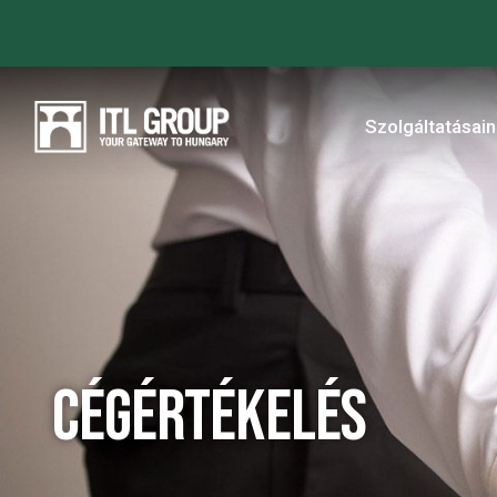
Szolgáltatásai
Cégértékelés