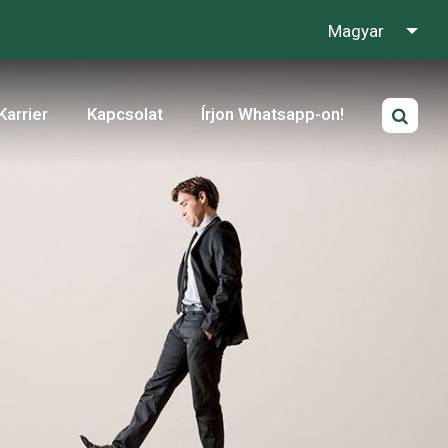
Magyar
Karrier
Kapcsolat
Írjon Whatsapp-on!