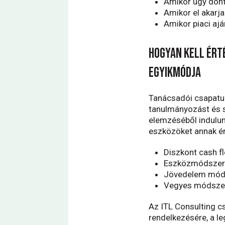
Amikor úgy dönt
Amikor el akarja
Amikor piaci ajá
Hogyan kell ért
egyikmódja
Tanácsadói csapatun
tanulmányozást és s
elemzéséből indulunk
eszközöket annak é
Diszkont cash 
Eszközmódszer
Jövedelem mód
Vegyes módsze
Az ITL Consulting c
rendelkezésére, a l