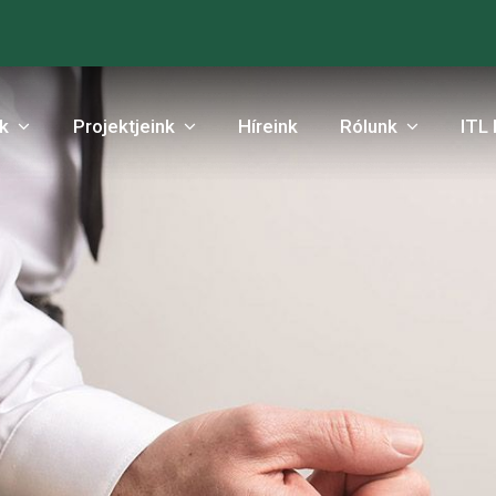
nk
Projektjeink
Híreink
Rólunk
ITL 