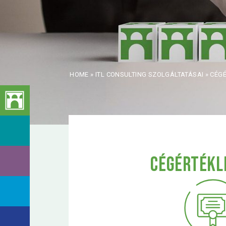
HOME
»
ITL CONSULTING SZOLGÁLTATÁSAI
»
CÉGÉ
CÉGÉRTÉKL