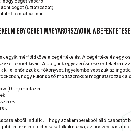
, hogy céget vásárol
 adni cégét (üzletrészét)
nlatot szeretne tenni
ékelni egy céget Magyarországon: a befektetés
k egyik mérföldköve a cégértékelés. A cégértékelés egy ös
zakértelmet kíván. A dolgunk egyszerűsítése érdekében: az
 ki, ellenőrizzük a főkönyvet, figyelembe vesszük az ingatla
rdekében, hogy különböző módszerekkel meghatározzuk a cé
flow (DCF) módszer
ek
szerek
rek
sapata ebből indul ki, – hogy szakemberekből álló csapatot 
egjobb értékelési technikákatalkalmazva, az összes haszno