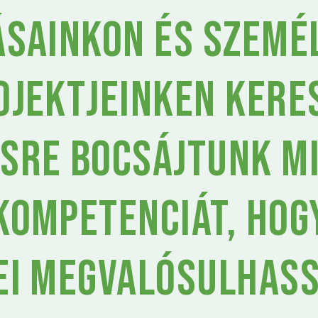
ásainkon és szemé
ojektjeinken kere
sre bocsájtunk m
kompetenciát, hog
ei megvalósulhas