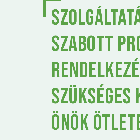
Szolgáltat
szabott pr
rendelkezé
szükséges 
Önök ötlet