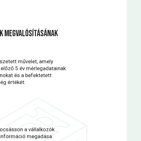
ek megvalósításának
szetett művelet, amely
 előző 5 év mérlegadatainak
nokat és a befektetett
g értékét:
bocsásson a vállalkozók
s információ megadása