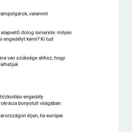
llampolgárok, valamint
 alapvető dolog ismerete: milyen
engedélyt kérni? Ki tud
okra van szüksége ahhoz, hogy
alhatjuk.
rtózkodási engedély
rokrácia bonyolult világában.
rországon éljen, ha európai