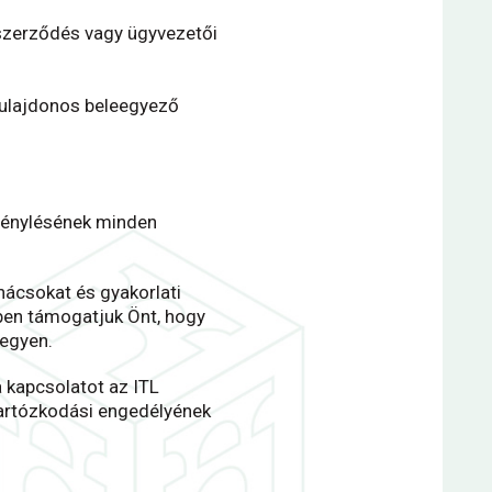
szerződés vagy ügyvezetői
tulajdonos beleegyező
génylésének minden
nácsokat és gyakorlati
nben
támogatjuk
Önt, hogy
legyen.
a kapcsolatot az ITL
tartózkodási engedélyének