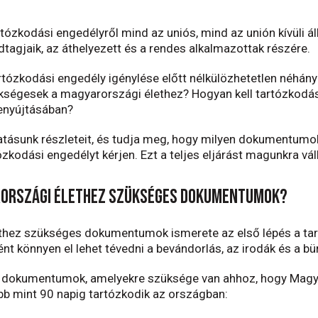
ózkodási engedélyről mind az uniós, mind az unión kívüli á
dtagjaik, az áthelyezett és a rendes alkalmazottak részére.
tózkodási engedély igénylése előtt nélkülözhetetlen néhány
gesek a magyarországi élethez? Hogyan kell tartózkodási 
benyújtásában?
tatásunk részleteit, és tudja meg, hogy milyen dokumentum
kodási engedélyt kérjen. Ezt a teljes eljárást magunkra váll
rországi élethez szükséges dokumentumok?
thez szükséges dokumentumok ismerete az első lépés a ta
nt könnyen el lehet tévedni a bevándorlás, az irodák és a bü
b dokumentumok, amelyekre szüksége van ahhoz, hogy Magya
bb mint 90 napig tartózkodik az országban: