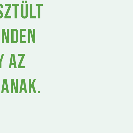
sztült
inden
y az
sanak.