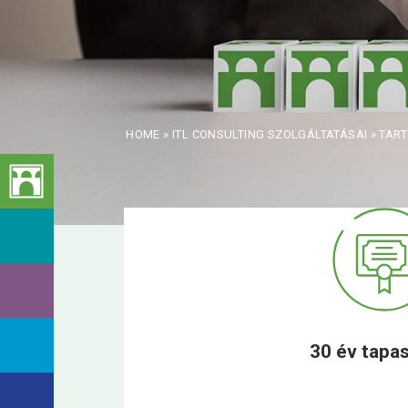
HOME
»
ITL CONSULTING SZOLGÁLTATÁSAI
»
TART
30 év tapas