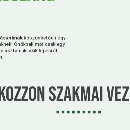
tásunknak
köszönhetően egy
inknek. Önöknek már csak egy
álasztaniuk, akik lépésről
n.
kozzon Szakmai ve