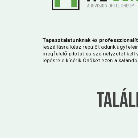
Tapasztalatunknak
és
professzionalí
leszállásra kész repülőt adunk ügyfele
megfelelő pilótát és személyzetet kell v
lépésre elkísérik Önöket ezen a kalando
Talál