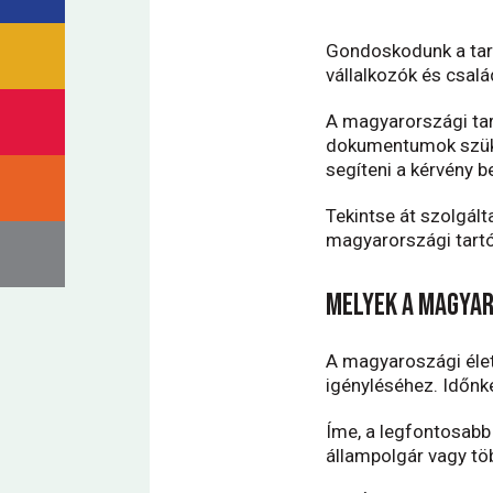
Gondoskodunk a tart
vállalkozók és csalá
A magyarországi tar
dokumentumok szüksé
segíteni a kérvény 
Tekintse át szolgál
magyarországi tartóz
Melyek a magya
A magyaroszági éle
igényléséhez. Időnké
Íme, a legfontosab
állampolgár vagy tö