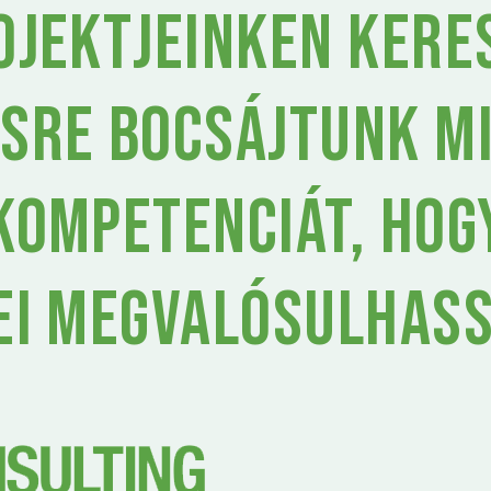
ojektjeinken kere
sre bocsájtunk m
kompetenciát, hog
ei megvalósulhas