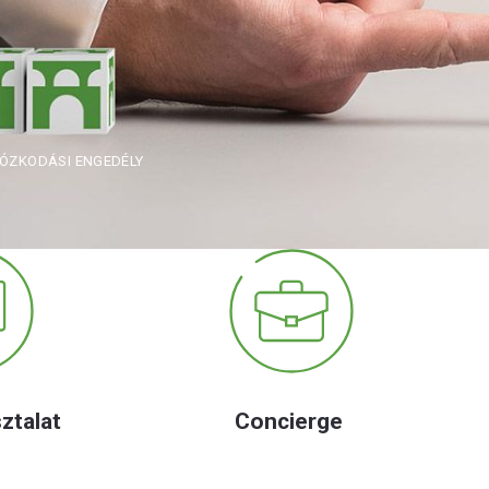
ÓZKODÁSI ENGEDÉLY
ztalat
Concierge