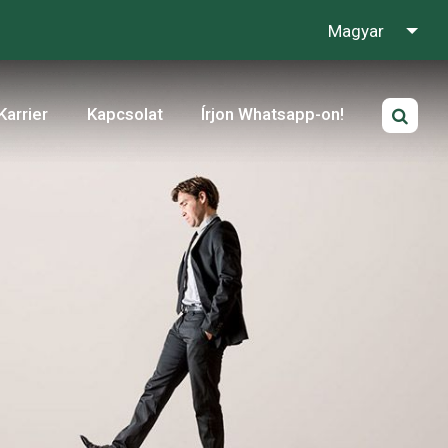
Magyar
Karrier
Kapcsolat
Írjon Whatsapp-on!