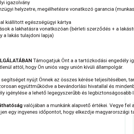
yi igazolvány
zügyi helyzetre, megélhetésre vonatkozó garancia (munka
al kiállított egészségügyi kártya
ások a lakhatásra vonatkozóan (bérleti szerződés + a lakás
 a lakás tulajdoni lapja)
OLGÁLATÁBAN
Támogatjuk Önt a a tartózkodási engedély i
enül attól, hogy Ön uniós vagy unión kívüli állampolgár.
 segítséget nyújt Önnek
az összes kérése
teljesítésében, ta
zorosan együttműködve a bevándorlási hivatallal és minde
ly igénylése a lehető legegyszerűbb és legbiztonságosabb 
láthatóság
valójában a munkánk alapvető értékei. Vegye fel 
rjen egy ingyenes időpontot, hogy elkezdje magyarországi 