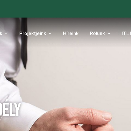
nk
Projektjeink
Híreink
Rólunk
ITL 
dély