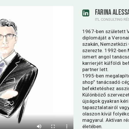
FARINA ALES
ITL CONSULTING R
1967-ben született 
diplomáját a Verona
szakán, Nemzetközi 
szerezte. 1992-ben M
ismert angol tanác
karrierjét külföldi b
partner lett.
1995-ben megalapítot
shop” tanácsadó cé
befektetéshez asszis
Különböző szervezet
újságok gyakran kéri
tapasztalatairól vag
olaszon kívül folyék
magyarul. Aktívan r
életében.