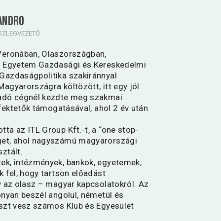
SANDRO
ÉSZLEGVEZETŐ
Veronában, Olaszországban,
i Egyetem Gazdasági és Kereskedelmi
Gazdaságpolitika szakiránnyal
agyarországra költözött, itt egy jól
sadó cégnél kezdte meg szakmai
efektetők támogatásával, ahol 2 év után
ta az ITL Group Kft.-t, a “one stop-
get, ahol nagyszámú magyarországi
ztált.
ek, intézmények, bankok, egyetemek,
k fel, hogy tartson előadást
y az olasz – magyar kapcsolatokról. Az
onyan beszél angolul, németül és
észt vesz számos Klub és Egyesület