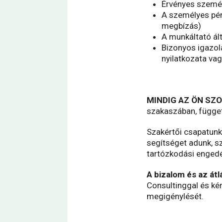
Érvényes személ
A személyes pén
megbízás)
A munkáltató ált
Bizonyos igazol
nyilatkozata vagy
MINDIG AZ ÖN SZ
szakaszában, függetl
Szakértői csapatunk
segítséget adunk, s
tartózkodási engedé
A bizalom és az át
Consultinggal és ké
megigénylését
.