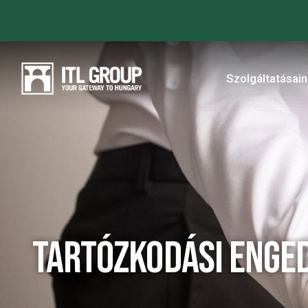
Szolgáltatásai
Tartózkodási enge