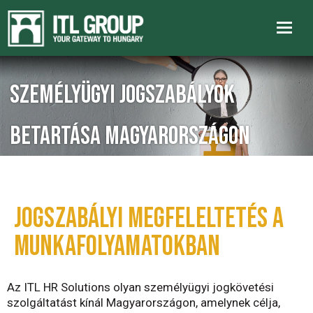
Személyügyi jogszabályok
betartása Magyarországon
JOGSZABÁLYI MEGFELELTETÉS A
MUNKAFOLYAMATOKBAN
Az ITL HR Solutions olyan személyügyi jogkövetési
szolgáltatást kínál Magyarországon, amelynek célja,