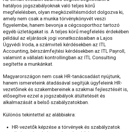
hatályos jogszabályoknak való teljes körű
megfelelésben, olyan megközelítésmódot dolgozva ki,
amely nem csak a munka törvénykönyvét veszi
figyelembe, hanem bevonja a cégcsoporthoz tartozó
egyéb üzletágakat is. A teljes körű megfelelés érdekében
például az eljárások jogi vonatkozásaiban a Lajos
Ügyvédi Iroda, a számviteli kérdésekben az ITL
Accounting, bérszámfejtési kérdésekben az ITL Payroll,
valamint a vállalati kontrollingban az ITL Consulting
segítette a munkánkat.
Magyarországon nem csak HR-tanácsadást nyújtunk,
hanem ismereteink átadásával segítjük ügyfeleink HR-
vezetőinek és szakembereinek a szakmai fejlesztését is,
elősegítve ezzel a jogszabályok átültetését és
alkalmazását a belső szabályzatokban.
Különös tekintettel az alábbiakra:
HR-vezetők képzése a törvények és szabályzatok