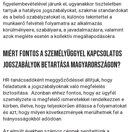
figyelembevételével járunk el, ugyanakkor tiszteletben
tartjuk a hatályos jogszabályokat, szakmai standardokat
és a belső szabályzatokat is, különös tekintettel a
munkaerő felvételi folyamatra az alkalmazás
körülményeire, szabályaira, a javadalmazásra, valamint
azok megléte esetén a kollektív megállapodásokra.
Miért fontos a személyüggyel kapcsolatos
jogszabályok betartása Magyarországon?
HR-tanácsadóként meggyőződéssel állítjuk, hogy
feladatunk a jogszabályoknak való megfelelés
biztosítása. Azonban ehhez fontos, hogy az ügyfél
személyzete is megfelelő ismeretekkel rendelkezzen e
körben, illetve, hogy teljeskörűen átlássa a folyamatokat
és azt, hogy milyen következmények merülhetnek fel a
hiányosságokból adódóan.
Az elmúlt években számos cégnek segítettünk a