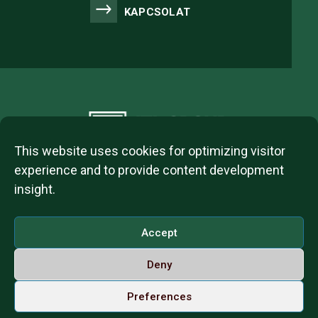
KAPCSOLAT
This website uses cookies for optimizing visitor
experience and to provide content development
insight.
2023 © ITL Group Copyright
Dózsa György út 84, 1068 Budapest, Hungary
Accept
VAT Number: 12093977-2-42
Deny
Contact us
Call us on Whatsapp
Magyar
Preferences