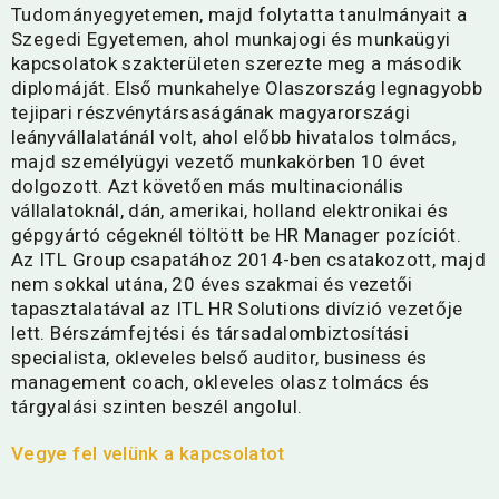
Tudományegyetemen, majd folytatta tanulmányait a
Szegedi Egyetemen, ahol munkajogi és munkaügyi
kapcsolatok szakterületen szerezte meg a második
diplomáját. Első munkahelye Olaszország legnagyobb
tejipari részvénytársaságának magyarországi
leányvállalatánál volt, ahol előbb hivatalos tolmács,
majd személyügyi vezető munkakörben 10 évet
dolgozott. Azt követően más multinacionális
vállalatoknál, dán, amerikai, holland elektronikai és
gépgyártó cégeknél töltött be HR Manager pozíciót.
Az ITL Group csapatához 2014-ben csatakozott, majd
nem sokkal utána, 20 éves szakmai és vezetői
tapasztalatával az ITL HR Solutions divízió vezetője
lett. Bérszámfejtési és társadalombiztosítási
specialista, okleveles belső auditor, business és
management coach, okleveles olasz tolmács és
tárgyalási szinten beszél angolul.
Vegye fel velünk a kapcsolatot