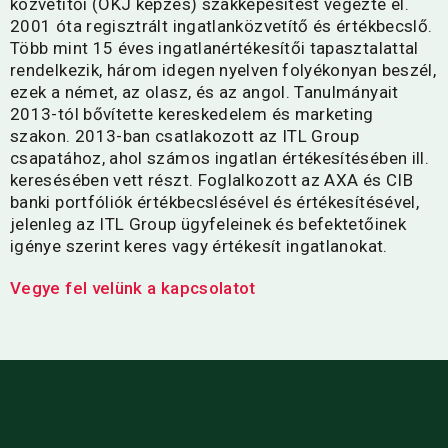
közvetítői (OKJ képzés) szakképesítést végezte el.
2001 óta regisztrált ingatlanközvetítő és értékbecslő.
Több mint 15 éves ingatlanértékesítői tapasztalattal
rendelkezik, három idegen nyelven folyékonyan beszél,
ezek a német, az olasz, és az angol. Tanulmányait
2013-tól bővítette kereskedelem és marketing
szakon. 2013-ban csatlakozott az ITL Group
csapatához, ahol számos ingatlan értékesítésében ill.
keresésében vett részt. Foglalkozott az AXA és CIB
banki portfóliók értékbecslésével és értékesítésével,
jelenleg az ITL Group ügyfeleinek és befektetőinek
igénye szerint keres vagy értékesít ingatlanokat.
Vegye fel velünk a kapcsolatot