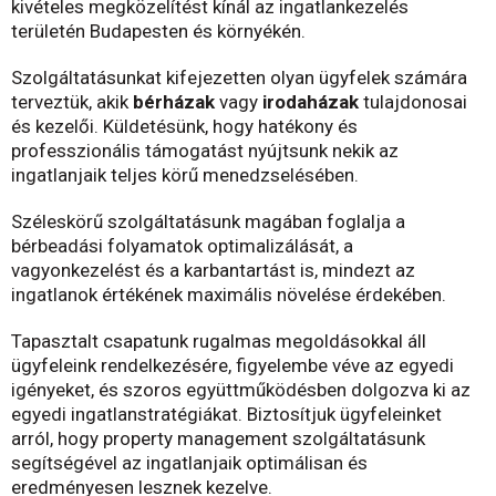
kivételes megközelítést kínál az ingatlankezelés
területén Budapesten és környékén.
Szolgáltatásunkat kifejezetten olyan ügyfelek számára
terveztük, akik
bérházak
vagy
irodaházak
tulajdonosai
és kezelői. Küldetésünk, hogy hatékony és
professzionális támogatást nyújtsunk nekik az
ingatlanjaik teljes körű menedzselésében.
Széleskörű szolgáltatásunk magában foglalja a
bérbeadási folyamatok optimalizálását, a
vagyonkezelést és a karbantartást is, mindezt az
ingatlanok értékének maximális növelése érdekében.
Tapasztalt csapatunk rugalmas megoldásokkal áll
ügyfeleink rendelkezésére, figyelembe véve az egyedi
igényeket, és szoros együttműködésben dolgozva ki az
egyedi ingatlanstratégiákat. Biztosítjuk ügyfeleinket
arról, hogy property management szolgáltatásunk
segítségével az ingatlanjaik optimálisan és
eredményesen lesznek kezelve.