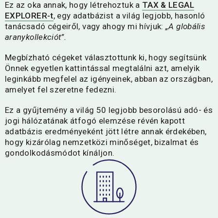
Ez az oka annak, hogy létrehoztuk a
TAX & LEGAL
EXPLORER-t
, egy adatbázist a világ legjobb, hasonló
tanácsadó cégeiről, vagy ahogy mi hívjuk:
„A globális
aranykollekciót”.
Megbízható cégeket választottunk ki, hogy segítsünk
Önnek egyetlen kattintással megtalálni azt, amelyik
leginkább megfelel az igényeinek, abban az országban,
amelyet fel szeretne fedezni.
Ez a gyűjtemény a világ 50 legjobb besorolású adó- és
jogi hálózatának átfogó elemzése révén kapott
adatbázis eredményeként jött létre annak érdekében,
hogy kizárólag nemzetközi minőséget, bizalmat és
gondolkodásmódot kínáljon.