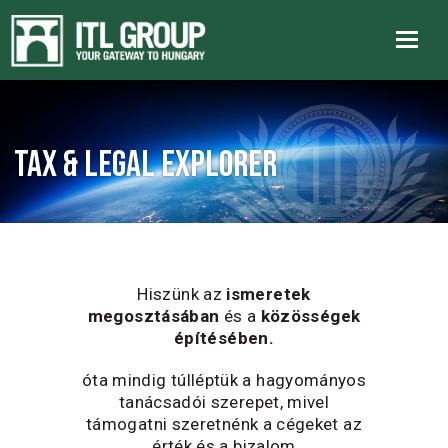
Tax & Legal explorer
Hiszünk az
ismeretek
megosztásában
és a
közösségek
építésében.
óta mindig túlléptük a hagyományos
tanácsadói szerepet, mivel
támogatni szeretnénk a cégeket az
érték és a bizalom