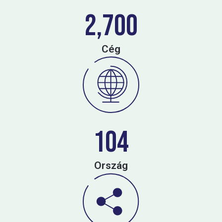
2,700
Cég
104
Ország