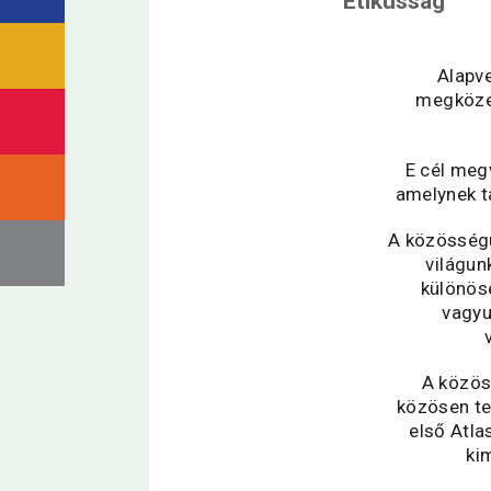
Etikusság
Alapv
megközel
E cél meg
amelynek t
A közösségü
világun
különös
vagyu
A közös
közösen te
első Atla
ki