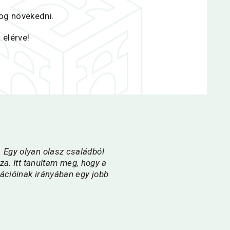
fog növekedni.
 elérve!
. Egy olyan olasz családból
a. Itt tanultam meg, hogy a
rációinak irányában egy jobb