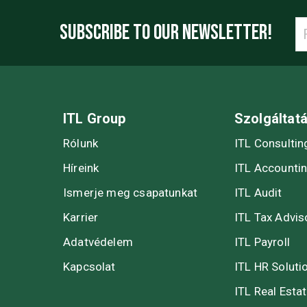
SUBSCRIBE TO OUR NEWSLETTER!
ITL Group
Szolgáltat
Rólunk
ITL Consultin
Híreink
ITL Accounti
Ismerje meg csapatunkat
ITL Audit
Karrier
ITL Tax Advis
Adatvédelem
ITL Payroll
Kapcsolat
ITL HR Soluti
ITL Real Esta