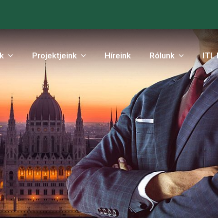
nk
Projektjeink
Híreink
Rólunk
ITL 