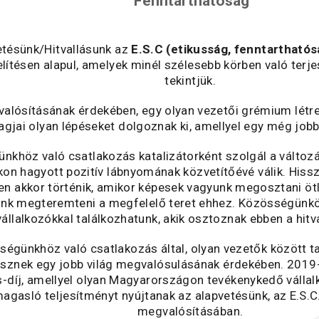
Fenntarthatóság
etésünk/Hitvallásunk az
E.S.C
(etikusság, fenntarthatós
ítésen alapul, amelyek minél szélesebb körben való terj
tekintjük.
valósításának érdekében, egy olyan vezetői grémium létr
agjai olyan lépéseket dolgoznak ki, amellyel egy még job
nkhöz való csatlakozás katalizátorként szolgál a változ
kon hagyott pozitív lábnyomának közvetítőévé válik. Hissz
en akkor történik, amikor képesek vagyunk megosztani öt
nk megteremteni a megfelelő teret ehhez. Közösségünkö
vállalkozókkal találkozhatunk, akik osztoznak ebben a hit
ségünkhöz való csatlakozás által, olyan vezetők között ta
sznek egy jobb világ megvalósulásának érdekében. 2019-
s-díj, amellyel olyan Magyarországon tevékenykedő vállalk
magasló teljesítményt nyújtanak az alapvetésünk, az E.S.
megvalósításában.