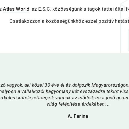
z
Atlas World
, az E.S.C. közösségünk a tagok tettei által 
Csatlakozzon a közösségünkhöz ezzel pozitív hatást
ozó vagyok, aki közel 30 éve él és dolgozik Magyarországon
lyben a vállalkozói hagyomány két évszázadra tekint vissz
erkölcsi kötelezettségeik vannak az elődeik és a jövő gene
világ felépítése érdekében. „
A. Farina