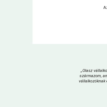
A
„Olasz vállalk
származom, ame
vállalkozóknak 