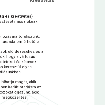
Kreativitás
ág és kreativitás
)
esztését misszióknak
ehozására törekszünk,
b társadalom érhető el.
ások előidézéséhez és a
ük, hogy a változás
leteinket és képesek
n keresztül olyan
vallásunkban.
lálhatja magát, akik
ben került átadásra az
ozókat díjazunk, akik
C. megközelítés