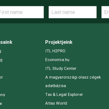
ásaink
Projektjeink
g
ITL H2PRO
ng
Economia.hu
ITL Study Center
or
A magyarországi olasz cégek
adatbázisa
Tax & Legal Explorer
ons
Atlas World
te