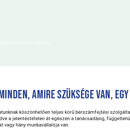
SMENT MAGYARORSZÁGON
MINDEN, AMIRE SZÜKSÉGE VAN, EGY
atunknak köszönhetően teljes körű bérszámfejtési szolgált
ve a jelentéstételen át egészen a tanácsadásig, függetlenül
at vagy hány munkavállalója van.