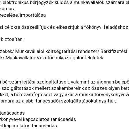
t, elektronikus bérjegyzék küldés a munkavállalók számára 
számára
kezelése,
importálása
i célokra összeállítjuk és elkészítjük a főkönyvi feladáshoz
biztosítani:
yzékek/ Munkavállalói költségtérítési rendszer/ Bérkifizet
/ Munkavállalói-Vezetői önkiszolgálói felületek
i bérszámfejtési szolgáltatások, valamint az újonnan belépő
szolgáltatások mellett szakembereink az összes olyan kérd
ekkel, a bérszámfejtéssel vagy akár a munka törvénykönyvéve
ára az alábbi tanácsadói szolgáltatásokat nyújtjuk:
 tanácsadás
ykönyvével kapcsolatos tanácsadás
al kapcsolatos tanácsadás