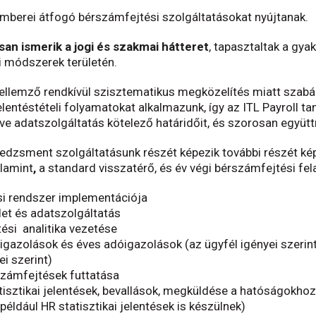
emberei átfogó bérszámfejtési szolgáltatásokat nyújtanak.
san ismerik a jogi és szakmai hátteret
, tapasztaltak a gyak
 módszerek területén.
ellemző rendkívül szisztematikus megközelítés miatt szabá
lentéstételi folyamatokat alkalmazunk, így az ITL Payroll tan
etve adatszolgáltatás kötelező határidőit, és szorosan egy
zsment szolgáltatásunk részét képezik további részét kép
alamint
,
a standard visszatérő, és év végi bérszámfejtési fel
i rendszer implementációja
let és adatszolgáltatás
ési analitika vezetése
igazolások és éves adóigazolások (az ügyfél igényei szerint
ei szerint)
számfejtések futtatása
isztikai jelentések, bevallások, megküldése a hatóságokhoz 
 például HR statisztikai jelentések is készülnek)