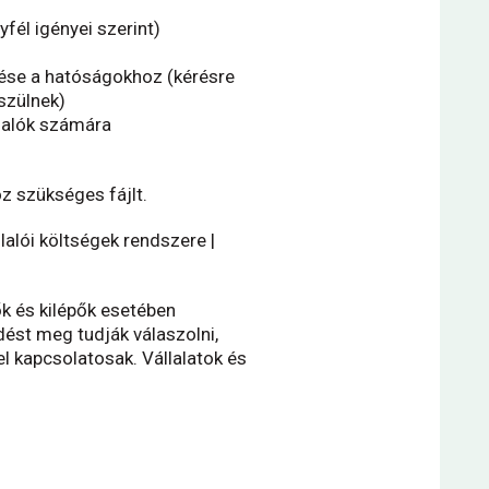
fél igényei szerint)
dése a hatóságokhoz (kérésre
észülnek)
llalók számára
oz szükséges fájlt.
lalói költségek rendszere |
k és kilépők esetében
ést meg tudják válaszolni,
l kapcsolatosak. Vállalatok és