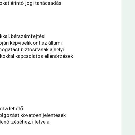
kat érintő jogi tanácsadás
kal, bérszámfejtési
án képviselik önt az állami
ogatást biztosítanak a helyi
ékokkal kapcsolatos ellenőrzések
ol a lehető
olgozást követően jelentések
enőrzéséhez, illetve a