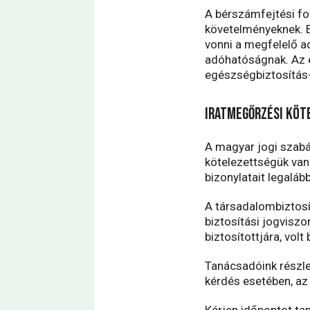
A bérszámfejtési fo
követelményeknek. Ez
vonni a megfelelő ad
adóhatóságnak. Az e
egészségbiztosítás- 
iratmegőrzési köt
A magyar jogi szabá
kötelezettségük van.
bizonylatait legalább
A társadalombiztosít
biztosítási jogvisz
biztosítottjára, vol
Tanácsadóink részle
kérdés esetében, az
Kérjen időpontot ta