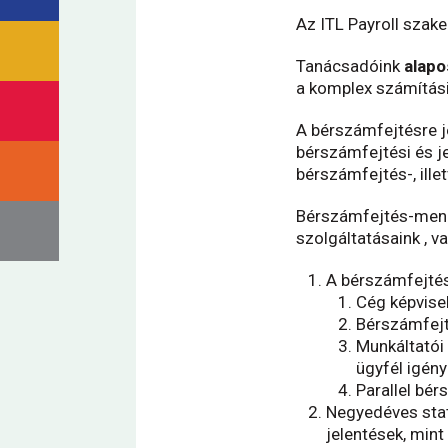
Az ITL Payroll szak
Tanácsadóink
alapo
a komplex számítási
A bérszámfejtésre j
bérszámfejtési és je
bérszámfejtés-, ill
Bérszámfejtés-mened
szolgáltatásaink , v
A bérszámfejtés
Cég képvise
Bérszámfejt
Munkáltatói 
ügyfél igény
Parallel bér
Negyedéves stat
jelentések, mint