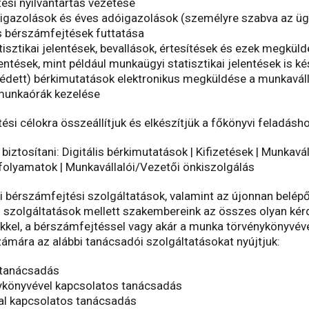
ési nyilvántartás vezetése
 igazolások és éves adóigazolások (személyre szabva az ügy
bérszámfejtések futtatása
isztikai jelentések, bevallások, értesítések és ezek megkül
lentések, mint például munkaügyi statisztikai jelentések is k
 védett) bérkimutatások elektronikus megküldése a munkavá
 munkaórák kezelése
ési célokra összeállítjuk és elkészítjük a főkönyvi feladásh
 biztosítani:
Digitális bérkimutatások | Kifizetések | Munkavál
olyamatok | Munkavállalói/Vezetői önkiszolgálás
i bérszámfejtési szolgáltatások, valamint az újonnan belépő
szolgáltatások mellett szakembereink az összes olyan kérd
ekkel, a bérszámfejtéssel vagy akár a munka törvénykönyvéve
ára az alábbi tanácsadói szolgáltatásokat nyújtjuk:
 tanácsadás
ykönyvével kapcsolatos tanácsadás
al kapcsolatos tanácsadás