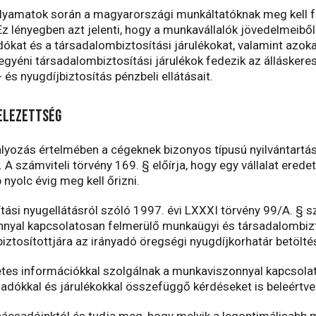
lyamatok során a magyarországi munkáltatóknak meg kell f
 lényegben azt jelenti, hogy a munkavállalók jövedelmeiből me
ókat és a társadalombiztosítási járulékokat, valamint azokat 
gyéni társadalombiztosítási járulékok fedezik az álláskere
és nyugdíjbiztosítás pénzbeli ellátásait.
elezettség
lyozás értelmében a cégeknek bizonyos típusú nyilvántart
 A számviteli törvény 169. § előírja, hogy egy vállalat eredet
 nyolc évig meg kell őrizni.
ási nyugellátásról szóló 1997. évi LXXXI törvény 99/A. § sz
onnyal kapcsolatosan felmerülő munkaügyi és társadalombizto
t biztosítottjára az irányadó öregségi nyugdíjkorhatár betölt
tes információkkal szolgálnak a munkaviszonnyal kapcsola
 adókkal és járulékokkal összefüggő kérdéseket is beleértve
nácsadóinktól és tudja meg, hogy melyik a legoptimálisabb 