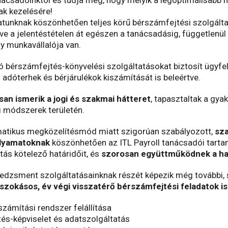
ak kezelésére!
atunknak köszönhetően teljes körű bérszámfejtési szolgálta
e a jelentéstételen át egészen a tanácsadásig, függetlenül 
y munkavállalója van.
ó bérszámfejtés-könyvelési szolgáltatásokat biztosít ügyfel
 adóterhek és bérjárulékok kiszámítását is beleértve.
san ismerik a jogi és szakmai hátteret
, tapasztaltak a gyak
 módszerek területén.
matikus megközelítésmód miatt szigorúan szabályozott,
sza
folyamatoknak
köszönhetően az ITL Payroll tanácsadói tartan
atás kötelező határidőit, és
szorosan együttműködnek a ha
dzsment szolgáltatásainknak részét képezik még további, 
szokásos, év végi visszatérő bérszámfejtési feladatok is
zámítási rendszer felállítása
és-képviselet és adatszolgáltatás