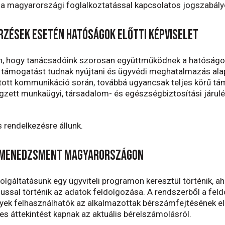
a magyarországi foglalkoztatással kapcsolatos jogszabályo
rzések esetén hatóságok előtti képviselet
, hogy tanácsadóink szorosan együttműködnek a hatóságok
 támogatást tudnak nyújtani és ügyvédi meghatalmazás alapj
tott kommunikáció során, továbbá ugyancsak teljes körű tám
égzett munkaügyi, társadalom- és egészségbiztosítási járul
s rendelkezésre állunk.
-menedzsment Magyarországon
lgáltatásunk egy ügyviteli programon keresztül történik, ah
ssal történik az adatok feldolgozása. A rendszerből a feld
yek felhasználhatók az alkalmazottak bérszámfejtésének ell
jes áttekintést kapnak az aktuális bérelszámolásról.