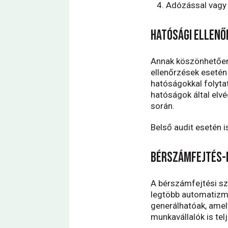
Adózással vagy 
Hatósági ellenő
Annak köszönhetően
ellenőrzések esetén
hatóságokkal folyta
hatóságok által elv
során.
Belső audit esetén i
Bérszámfejtés
A bérszámfejtési szo
legtöbb automatizmu
generálhatóak, amel
munkavállalók is tel