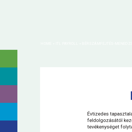
HOME
»
ITL PAYROLL
»
BÉRSZÁMFEJTÉS-MENEDZ
Évtizedes tapasztal
feldolgozásától kezd
tevékenységet folyt