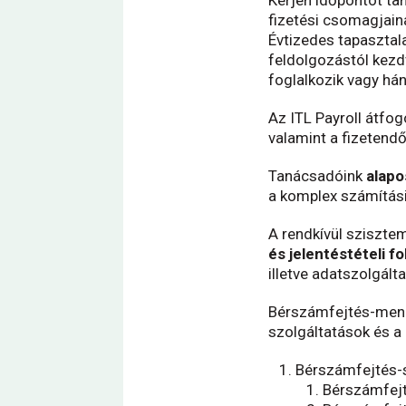
fizetési csomagjain
Évtizedes tapasztal
feldolgozástól kezdv
foglalkozik vagy hán
Az ITL Payroll átfog
valamint a fizetendő
Tanácsadóink
alapo
a komplex számítási
A rendkívül sziszte
és jelentéstételi 
illetve adatszolgált
Bérszámfejtés-mene
szolgáltatások és a
Bérszámfejtés-s
Bérszámfejt