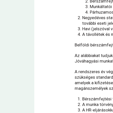
Bérszámfejt
Munkáltatói
Párhuzamos 
Negyedéves stat
további eseti je
Havi (jelszóval
A távollétek és
Belföldi bérszámfejt
Az alábbiakat tudjuk
Jóváhagyási munkaf
A rendszeres év vég
szükséges standard 
amelyek a kifizetés
magánszemélyek szám
Bérszámfejtési
A munka törvén
A HR-eljárásokk