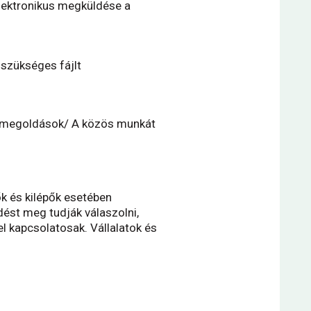
elektronikus megküldése a
 szükséges fájlt
ési megoldások/ A közös munkát
k és kilépők esetében
ést meg tudják válaszolni,
l kapcsolatosak. Vállalatok és