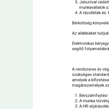
Jelszóval védet
munkavállalók 
A távollétek és 
Bérköltség könyvelés
Az alábbiakat tudjuk 
Elektronikus bérjeg
segítő folyamatábrák
A rendszeres év vég
szükséges standard 
amelyek a kifizetés
magánszemélyek szám
Bérszámfejtési
A munka törvén
A HR-eljárásokk