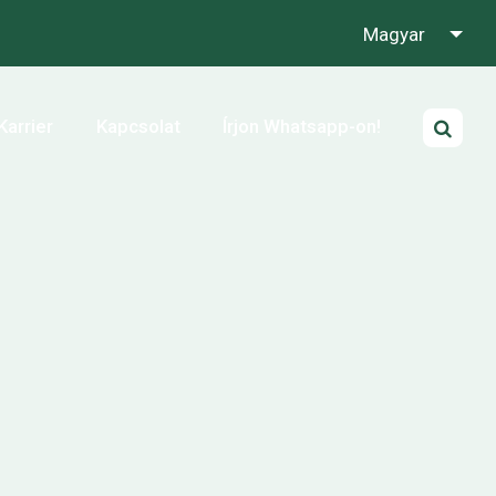
Magyar
Karrier
Kapcsolat
Írjon Whatsapp-on!