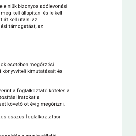
elelniük bizonyos adólevonási
g kell állapítani és le kell
át kell utalni az
sési támogatást, az
ások esetében megőrzési
i könyvviteli kimutatásait és
erint a foglalkoztató köteles a
sítási iratokat a
ését követő öt évig megőrizni.
tos összes foglalkoztatási
megoldás a munkavállalói-