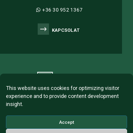
+36 30 952 1367
KAPCSOLAT
This website uses cookies for optimizing visitor
experience and to provide content development
insight.
2023 © ITL Group Copyright
Dózsa György út 84, 1068 Budapest, Hungary
Accept
VAT Number: 12093977-2-42