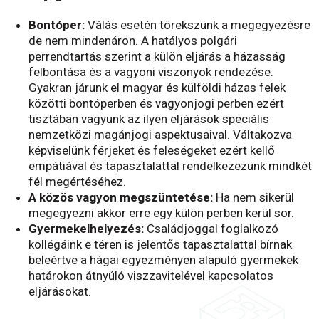
Bontóper:
Válás esetén törekszünk a megegyezésre
de nem mindenáron. A hatályos polgári
perrendtartás szerint a külön eljárás a házasság
felbontása és a vagyoni viszonyok rendezése.
Gyakran járunk el magyar és külföldi házas felek
közötti bontóperben és vagyonjogi perben ezért
tisztában vagyunk az ilyen eljárások speciális
nemzetközi magánjogi aspektusaival. Váltakozva
képviselünk férjeket és feleségeket ezért kellő
empátiával és tapasztalattal rendelkezezünk mindkét
fél megértéséhez.
A közös vagyon megszüntetése:
Ha nem sikerül
megegyezni akkor erre egy külön perben kerül sor.
Gyermekelhelyezés:
Családjoggal foglalkozó
kollégáink e téren is jelentős tapasztalattal bírnak
beleértve a hágai egyezményen alapuló gyermekek
határokon átnyúló viszzavitelével kapcsolatos
eljárásokat.