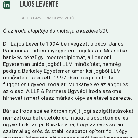
LAJOS LEVENTE
LAJOS LAW FIRM ÜGYVEZETŐ
Ő az iroda alapítója és motorja a kezdetektől.
Dr. Lajos Levente 1994-ben végzett a pécsi Janus
Pannonius Tudományegyetem jogi karán. Milánóban
bank-és pénzügyi mesterdiplomát, a Londoni
Egyetemen uniós jogból LLM minősítést, nemrég
pedig a Berkeley Egyetemen amerikai jogból LLM
minősítést szerzett. 1997 -ben megalapította
független ügyvéd irodáját. Munkanyelve az angol és
az olasz. A LLF & Partners Ügyvédi Iroda szakmai
hírnevét ismert olasz márkák képviseletével szerezte.
Bár az Iroda széles körben nyújt jogi szolgáltatásokat
nemzetközi befektetőknek, magát elsősorban peres
ügyvédnek tartja. Büszke arra, hogy az évek során
szakmailag erős és stabil csapatot épített fel. Négy