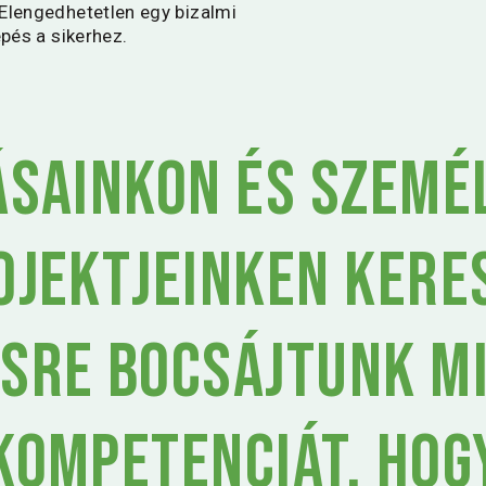
 Elengedhetetlen egy bizalmi
épés a sikerhez.
ásainkon és szemé
ojektjeinken kere
sre bocsájtunk m
kompetenciát, hog