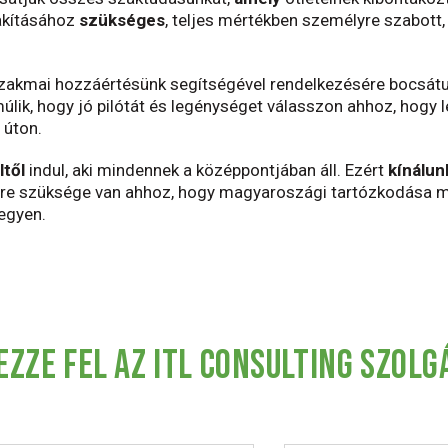
akításához
szükséges
, teljes mértékben személyre szabott
zakmai hozzáértésünk segítségével rendelkezésére bocsátun
lik, hogy jó pilótát és legénységet válasszon ahhoz, hogy l
 úton.
ltől
indul, aki mindennek a középpontjában áll. Ezért
kínálun
yre szüksége van ahhoz, hogy magyaroszági tartózkodása m
egyen.
EZZE FEL AZ ITL CONSULTING SZOLG