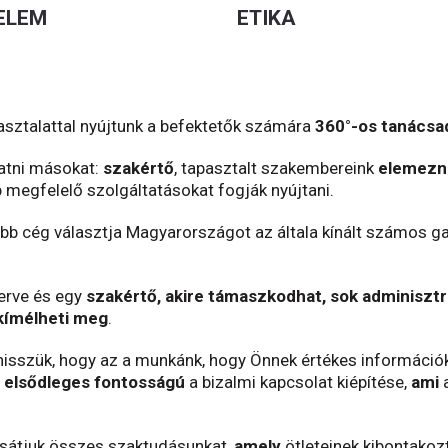
ELEM
ETIKA
asztalattal nyújtunk a befektetők számára
360°-os
tanácsad
atni másokat:
szakértő
,
tapasztalt szakembereink
elemezni
b megfelelő szolgáltatásokat fogják nyújtani.
bb cég választja Magyarországot az általa kínált számos g
terve és egy
szakértő, akire
támaszkodhat, sok adminisztr
kímélheti meg
.
 hisszük, hogy az a munkánk, hogy Önnek értékes információ
n
elsődleges fontosságú
a bizalmi kapcsolat kiépítése
,
ami
a
sátjuk összes szaktudásunkat,
amely
ötleteinek kibontakoz