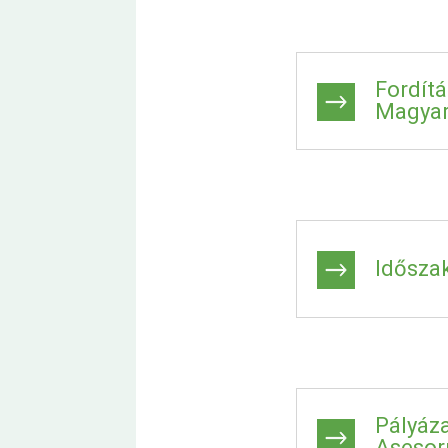
Fordít
Magyar
Idősza
Pályáz
Asesor