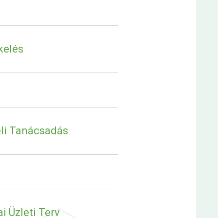
kelés
eli Tanácsadás
ai Üzleti Terv