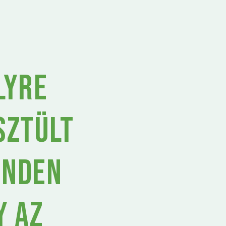
lyre
sztült
inden
y az