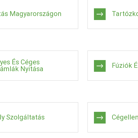
tás Magyarországon
Tartózk
yes És Céges
Fúziók É
ámlák Nyitása
y Szolgáltatás
Cégelle