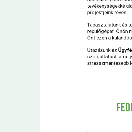
tevékenységekké al
projektjeink révén.
Tapasztalatunk és s
repülőgépet. Önön mú
Önt ezen a kalandos
Utazásunk az
Ügyfé
szolgáltatást, amel
stresszmentesebb l
FED