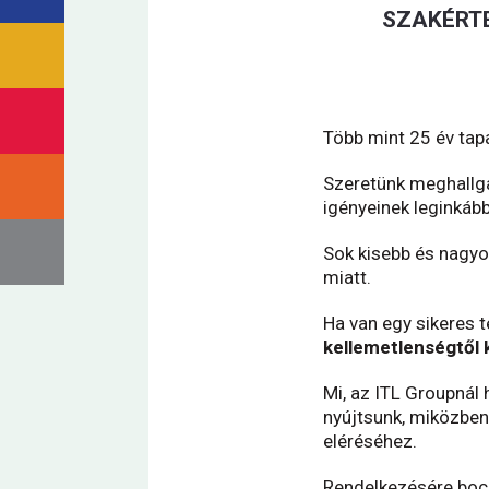
SZAKÉRT
Több mint 25 év tap
Szeretünk meghallg
igényeinek leginkáb
Sok kisebb és nagyo
miatt.
Ha van egy sikeres 
kellemetlenségtől 
Mi, az ITL Groupnál
nyújtsunk, miközbe
eléréséhez.
Rendelkezésére boc