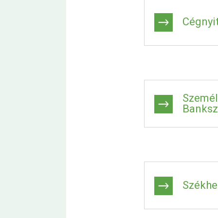
Cégnyi
Személ
Banksz
Székhel