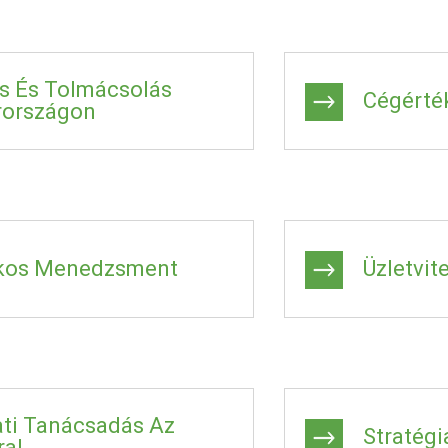
ás És Tolmácsolás
Cégérté
országon
kos Menedzsment
Üzletvit
ati Tanácsadás Az
Stratégi
ral