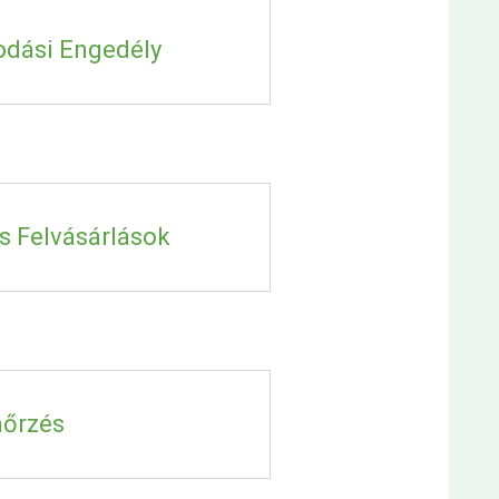
odási Engedély
s Felvásárlások
nőrzés