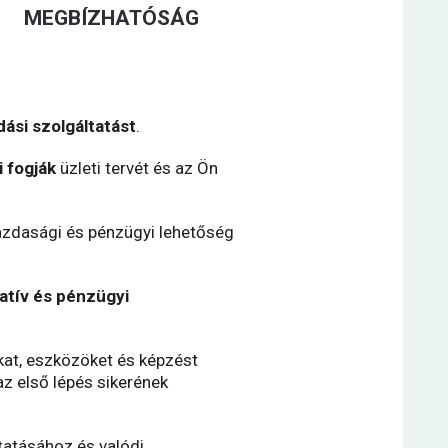
MEGBÍZHATÓSÁG
ási szolgáltatást
.
 fogják
üzleti tervét és az Ön
azdasági és pénzügyi lehetőség
atív és pénzügyi
kat, eszközöket és képzést
z első lépés sikerének
tatásához és valódi