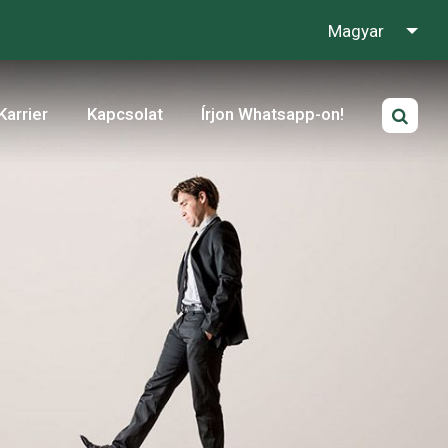
Magyar
Karrier
Kapcsolat
Írjon Whatsapp-on!