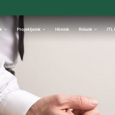
nk
Projektjeink
Híreink
Rólunk
ITL 