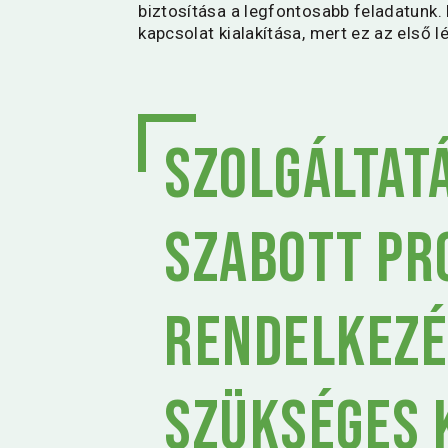
biztosítása a legfontosabb feladatunk.
kapcsolat kialakítása, mert ez az első l
Szolgáltat
szabott pr
rendelkezé
szükséges 