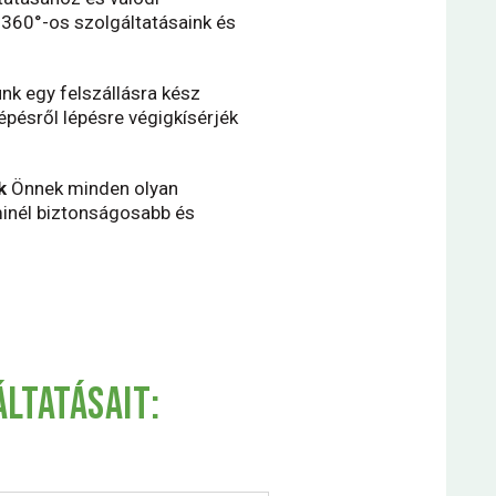
,
360°-os
szolgáltatásaink és
k egy felszállásra kész
épésről lépésre végigkísérjék
k
Önnek minden olyan
inél biztonságosabb és
ÁLTATÁSAIT: