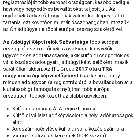
regisztrációját több európai országban, később pedig a
havi vagy negyedéves bevallásokat teljesítjük. Az
ügyfélnek kedvező, hogy csak velünk kell kapcsolatot
tartania, ezt követően mi már összehangoltan intézzük
az Ön adóügyeit a többi európai ország szakértőivel.
Az Adóügyi Képviselők Szövetsége
több európai
ország áfa-szakértőinek szövetsége: könyvelők,
ügyvédek és adótanácsadók, akik külföldi csoportok és
vállalkozások adóügyeit , adóügyi képviselőként intézik
saját államukban. Az ITL Group
2017 óta a TRA
magyarországi képviselőjeként
büszke arra, hogy
minden adóügyben (a regisztrációtól a bevallásokon át a
kiutalásokig) támogatást nyújthat több európai
országban, többek között az alábbi ügyekben:
Külföldi társaság ÁFA regisztrációja
Külföldi vállalat adóképviselete a helyi adóhatóságok
előtt
Adószám igénylése külföldi vállalkozás számára
Vámregisztrációs kérelmek (EORI-szám)