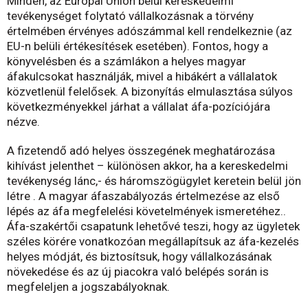
Minden, az Európai Unión belül kereskedelmi
tevékenységet folytató vállalkozásnak a törvény
értelmében érvényes adószámmal kell rendelkeznie (az
EU-n belüli értékesítések esetében). Fontos, hogy a
könyvelésben és a számlákon a helyes magyar
áfakulcsokat használják, mivel a hibákért a vállalatok
közvetlenül felelősek. A bizonyítás elmulasztása súlyos
következményekkel járhat a vállalat áfa-pozíciójára
nézve.
A fizetendő adó helyes összegének meghatározása
kihívást jelenthet – különösen akkor, ha a kereskedelmi
tevékenység lánc,- és háromszögügylet keretein belül jön
létre . A magyar áfaszabályozás értelmezése az első
lépés az áfa megfelelési követelmények ismeretéhez..
Áfa-szakértői csapatunk lehetővé teszi, hogy az ügyletek
széles körére vonatkozóan megállapítsuk az áfa-kezelés
helyes módját, és biztosítsuk, hogy vállalkozásának
növekedése és az új piacokra való belépés során is
megfeleljen a jogszabályoknak.