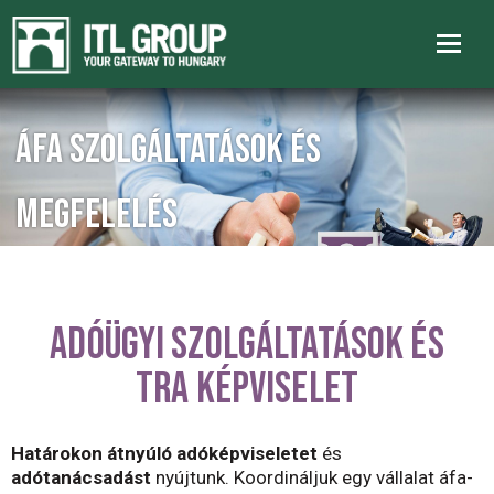
ÁFA SZOLGÁLTATÁSOK ÉS
MEGFELELÉS
ADÓÜGYI SZOLGÁLTATÁSOK ÉS
TRA KÉPVISELET
Határokon átnyúló adóképviseletet
és
adótanácsadást
nyújtunk. Koordináljuk egy vállalat áfa-