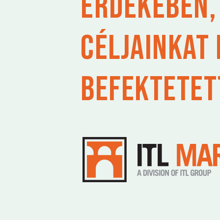
érdekében, 
céljainkat 
befektetet