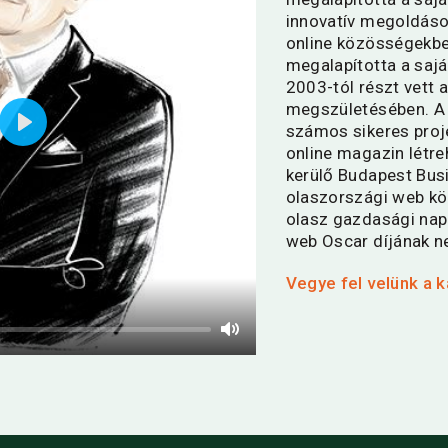
innovatív megoldások
online közösségekbe
megalapította a saj
2003-tól részt vett 
megszületésében. A 
számos sikeres proje
Play
online magazin létr
kerülő Budapest Busi
olaszországi web kö
olasz gazdasági napil
web Oscar díjának n
Vegye fel velünk a 