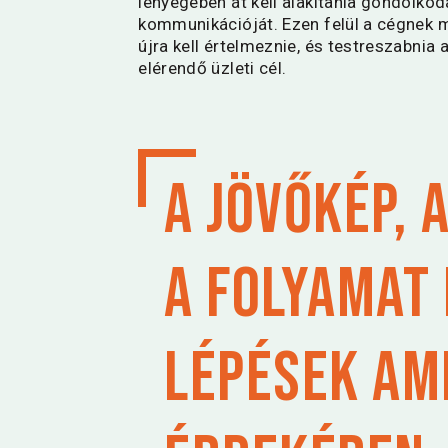
lényegében át kell alakítania gondolkod
kommunikációját. Ezen felül a cégnek
újra kell értelmeznie, és testreszabnia
elérendő üzleti cél.
A jövőkép, 
a folyamat
lépések am