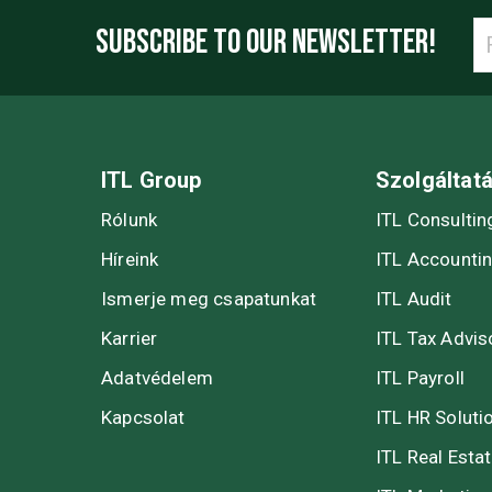
SUBSCRIBE TO OUR NEWSLETTER!
ITL Group
Szolgáltat
Rólunk
ITL Consultin
Híreink
ITL Accounti
Ismerje meg csapatunkat
ITL Audit
Karrier
ITL Tax Advis
Adatvédelem
ITL Payroll
Kapcsolat
ITL HR Soluti
ITL Real Esta