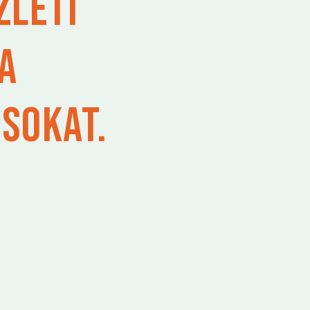
zleti
 a
sokat.