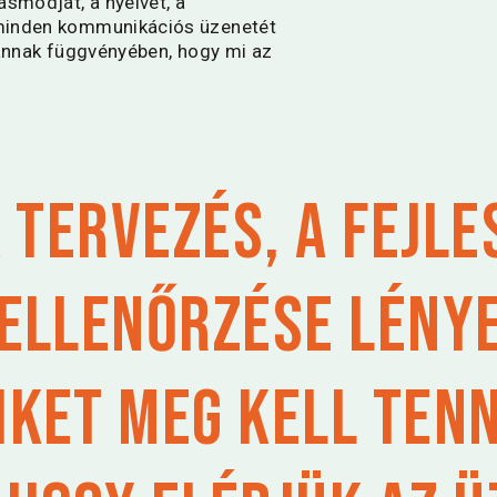
ásmódját, a nyelvét, a
 minden kommunikációs üzenetét
 annak függvényében, hogy mi az
a tervezés, a fejle
 ellenőrzése lény
iket meg kell ten