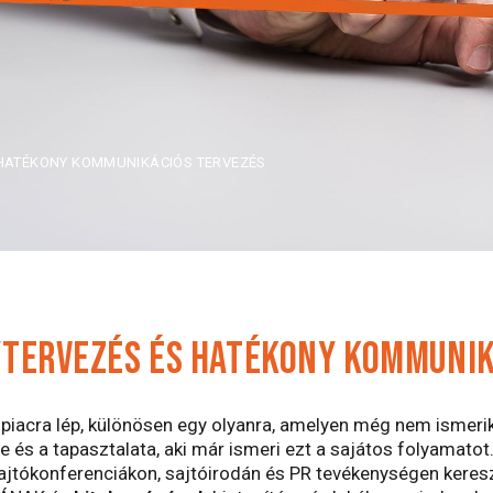
HATÉKONY KOMMUNIKÁCIÓS TERVEZÉS
TERVEZÉS ÉS HATÉKONY KOMMUNIK
j piacra lép, különösen egy olyanra, amelyen még nem ismer
 és a tapasztalata, aki már ismeri ezt a sajátos folyamatot
jtókonferenciákon, sajtóirodán és PR tevékenységen keresztü