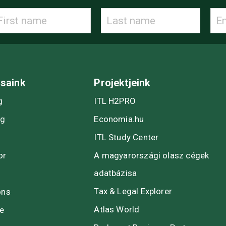
ásaink
Projektjeink
g
ITL H2PRO
ng
Economia.hu
ITL Study Center
or
A magyarországi olasz cégek
adatbázisa
Tax & Legal Explorer
ons
Atlas World
te