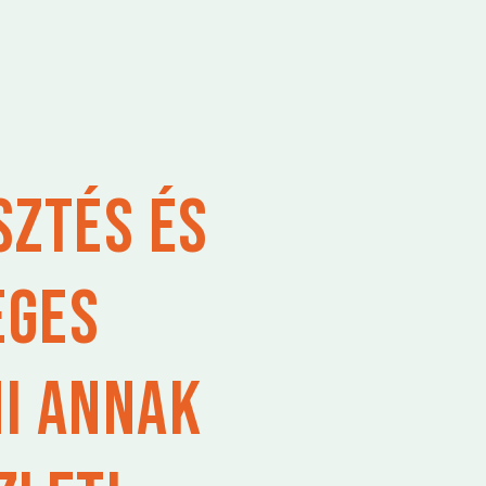
sztés és
eges
ni annak