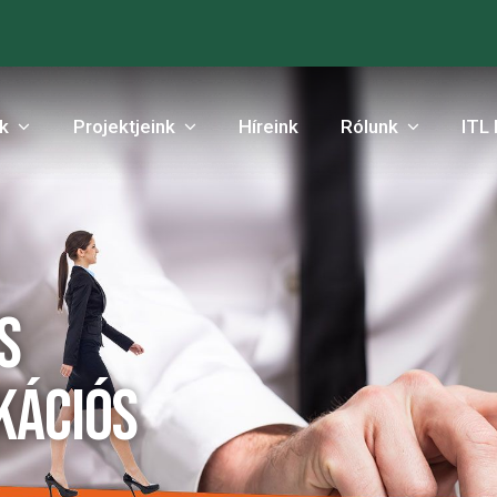
nk
Projektjeink
Híreink
Rólunk
ITL 
s
kációs