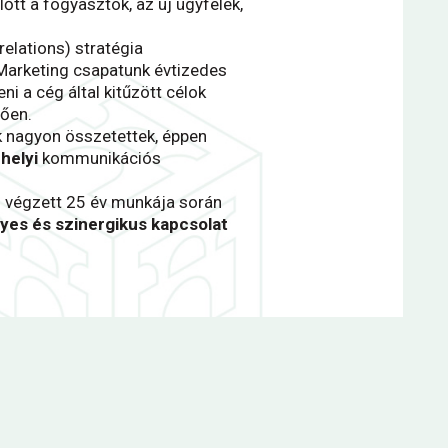
tt a fogyasztók, az új ügyfelek,
relations) stratégia
.Marketing csapatunk évtizedes
i a cég által kitűzött célok
ően.
k nagyon összetettek, éppen
 helyi
kommunikációs
n végzett 25 év munkája során
yes és szinergikus kapcsolat