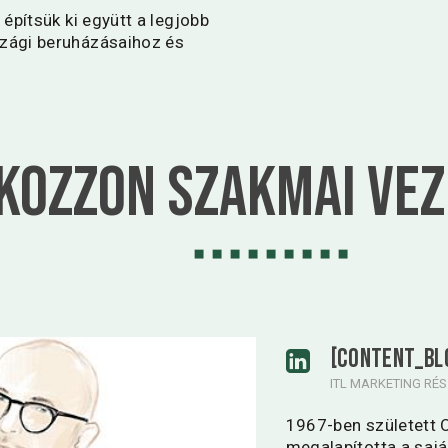
építsük ki együtt a legjobb
zági beruházásaihoz és
kozzon Szakmai ve
[content_bl
ITL MARKETING RÉ
1967-ben született 
megalapította a saj