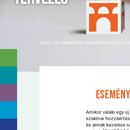
HOME
»
ITL MARKETING
»
ESEMÉNYTERVEZÉS ÉS 
ESEMÉNY
Amikor valaki egy ú
szakmai hozzáértése
és annak kezelése sa