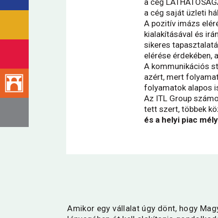
a cég LÁTHATÓSÁ
a cég saját üzleti há
A pozitív imázs elér
kialakításával és i
sikeres tapasztalatá
elérése érdekében, 
A kommunikációs st
azért, mert folyamat
folyamatok alapos i
Az ITL Group számos
tett szert, többek kö
és a helyi piac mél
Amikor egy vállalat úgy dönt, hogy Mag