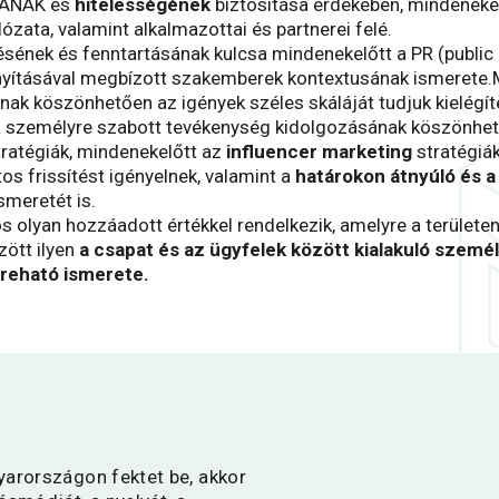
GÁNAK és
hitelességének
biztosítása érdekében, mindenekelő
lózata, valamint alkalmazottai és partnerei felé.
ésének és fenntartásának kulcsa mindenekelőtt a PR (public 
rányításával megbízott szakemberek kontextusának ismerete
nak köszönhetően az igények széles skáláját tudjuk kielégíten
a személyre szabott tevékenység kidolgozásának köszönhet
ratégiák, mindenekelőtt az
influencer marketing
stratégiá
os frissítést igényelnek, valamint a
határokon átnyúló és a
smeretét is.
 olyan hozzáadott értékkel rendelkezik, amelyre a területe
zött ilyen
a csapat és az ügyfelek között kialakuló
személ
yreható ismerete.
yarországon fektet be, akkor