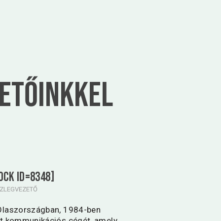
zetőinkkel
ock id=8348]
SZLEGVEZETŐ
Olaszországban, 1984-ben
át kommunikációs cégét, amely