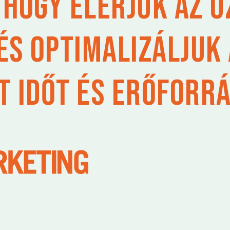
hogy elérjük az ü
és optimalizáljuk
t időt és erőforrá