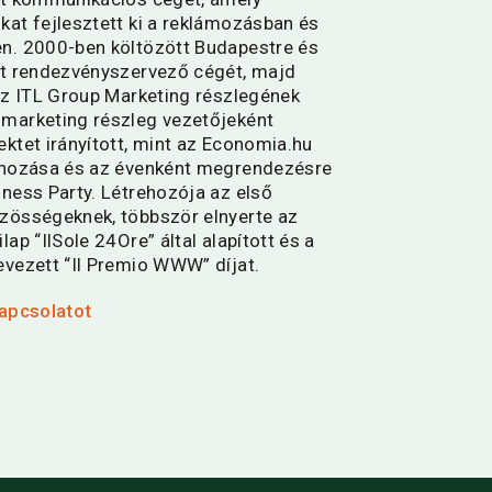
at fejlesztett ki a reklámozásban és
n. 2000-ben költözött Budapestre és
át rendezvényszervező cégét, majd
az ITL Group Marketing részlegének
marketing részleg vezetőjeként
ktet irányított, mint az Economia.hu
ehozása és az évenként megrendezésre
ness Party. Létrehozója az első
zösségeknek, többször elnyerte az
ap “IlSole 24Ore” által alapított és a
evezett “Il Premio WWW” díjat.
kapcsolatot