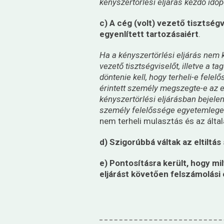
kényszertörlési eljárás kezdő idő
c) A cég (volt) vezető tisztségv
egyenlített tartozásaiért
.
Ha a kényszertörlési eljárás nem
vezető tisztségviselőt, illetve a ta
döntenie kell, hogy terheli-e felel
érintett személy megszegte-e az el
kényszertörlési eljárásban bejelent
személy felelőssége egyetemlege
nem terheli mulasztás és az által
d) Szigorúbbá váltak az eltiltás
e) Pontosításra került, hogy m
eljárást követően felszámolási 