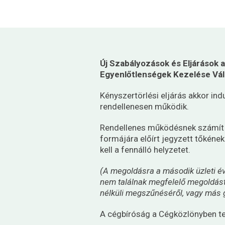
Új Szabályozások és Eljárások 
Egyenlőtlenségek Kezelése Váll
Kényszertörlési eljárás akkor ind
rendellenesen működik.
Rendellenes működésnek számít az
formájára előírt jegyzett tőkéne
kell a fennálló helyzetet.
(A megoldásra a második üzleti é
nem találnak megfelelő megoldást,
nélküli megszűnéséről,
vagy más g
A cégbíróság a Cégközlönyben te