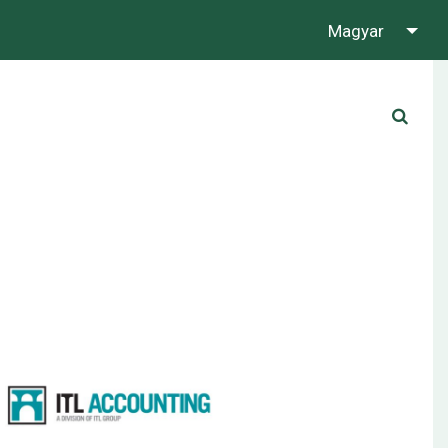
Magyar
Karrier
Kapcsolat
Írjon Whatsapp-on!