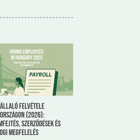
állaló felvétele
országon (2026):
fejtés, szerződések és
ogi megfelelés