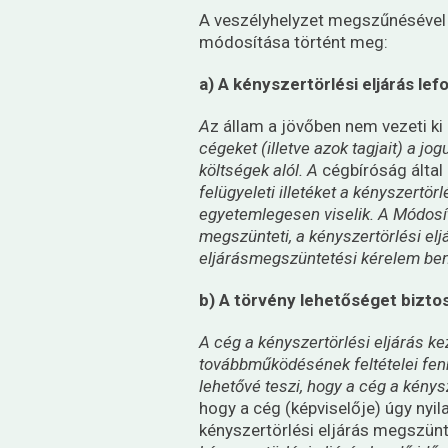
A veszélyhelyzet megszűnésével 
módosítása történt meg:
a)
A kényszertörlési eljárás lefol
A
z állam a jövőben nem vezeti k
cégeket (illetve azok tagjait) a j
költségek alól. A
cégbíróság által 
felügyeleti illetéket a kényszertö
egyetemlegesen viselik. A Módosít
megszünteti, a kényszertörlési elj
eljárásmegszüntetési kérelem beny
b) A törvény lehetőséget biztos
A cég
a kényszertörlési eljárás ke
továbbműködésének feltételei fen
lehetővé teszi, hogy a cég a kénys
hogy a cég (képviselője) úgy nyil
kényszertörlési eljárás megszünt