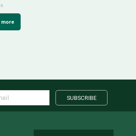
20.
 more