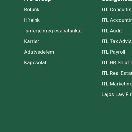
Rólunk
ITL Consulti
Híreink
ITL Accounti
Ismerje meg csapatunkat
ITL Audit
Karrier
ITL Tax Advis
Adatvédelem
ITL Payroll
Kapcsolat
ITL HR Soluti
ITL Real Esta
ITL Marketin
Lajos Law Fi