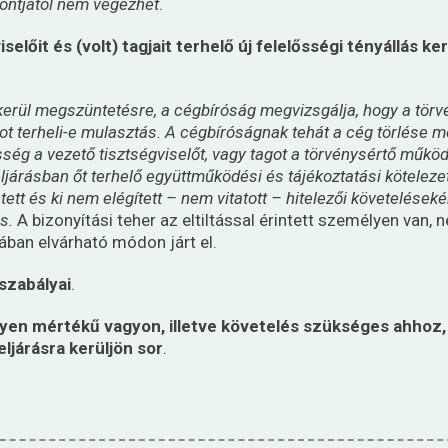
pontjától nem végezhet
.
iselőit és (volt) tagjait terhelő új felelősségi tényállás 
 kerül megszüntetésre, a cégbíróság megvizsgálja, hogy a tö
got terheli-e mulasztás.
A cégbíróságnak tehát a cég törlése m
ősség a vezető tisztségviselőt, vagy tagot a törvénysértő működ
járásban őt terhelő együttműködési és tájékoztatási kötelezett
ett és ki nem elégített – nem vitatott – hitelezői követelésekér
s.
A bizonyítási teher az eltiltással érintett személyen van, ne
ában elvárható módon járt el.
 szabályai
.
ilyen mértékű vagyon, illetve követelés szükséges ahhoz,
eljárásra kerüljön sor
.