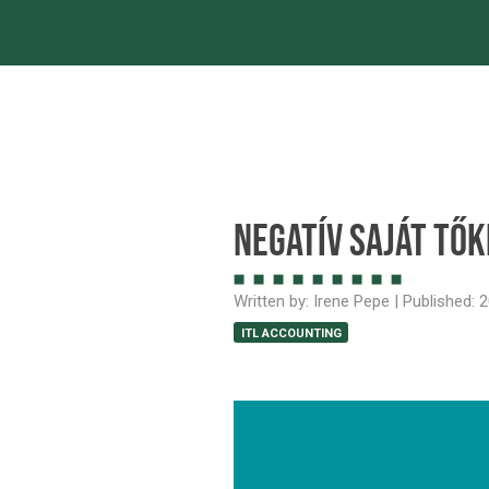
Szolgáltatásai
Negatív saját tő
Written by:
Irene Pepe
| Published:
2
ITL ACCOUNTING