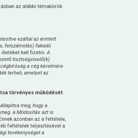
rásban az alábbi témakörök
tesítve ezáltal az érintett
ás, felszámolás) fakadó
illetéket kell fizetni
. A
ezető tisztségviselő(k)
a cégbíróság a cég kérelmére
ték terheli, amelyet az
llítsa törvényes működését
.
állapítsa meg, hogy a
e meg
.
a Módosítás azt is
 Ennek azonban az a feltétele,
b feltételek teljesítésével a
ági tevékenységet a