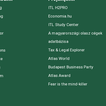
ng
ITL H2PRO
ng
Economia.hu
ITL Study Center
or
A magyarországi olasz cégek
adatbázisa
Tax & Legal Explorer
ons
Atlas World
te
Budapest Business Party
g
Atlas Award
rm
Fear is the mind-killer