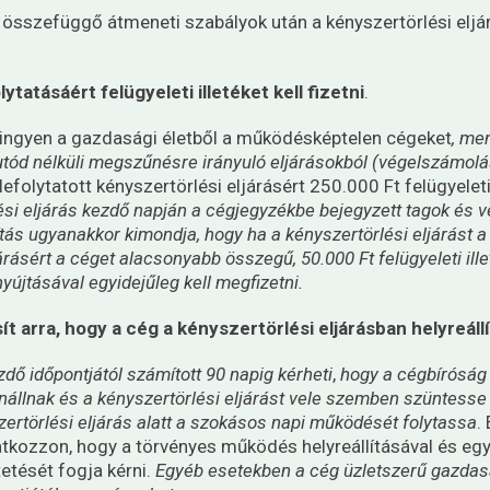
összefüggő átmeneti szabályok után a kényszertörlési eljá
ytatásáért felügyeleti illetéket kell fizetni
.
i ingyen a gazdasági életből a működésképtelen cégeket
, men
ogutód nélküli megszűnésre irányuló eljárásokból (végelszámol
lefolytatott kényszertörlési eljárásért
250.000 Ft felügyeleti 
rlési eljárás kezdő napján a cégjegyzékbe bejegyzett tagok és v
ás ugyanakkor kimondja, hogy ha a kényszertörlési eljárást 
árásért a céget alacsonyabb összegű, 50.000 Ft felügyeleti ille
újtásával egyidejűleg kell megfizetni.
ít arra, hogy a cég a kényszertörlési eljárásban helyreá
zdő időpontjától számított 90 napig kérheti
,
hogy a cégbíróság 
nállnak és a kényszertörlési eljárást vele szemben szüntess
zertörlési eljárás alatt a szokásos napi működését folytassa
.
atkozzon, hogy a törvényes működés helyreállításával és egyé
etését fogja kérni.
Egyéb esetekben a cég üzletszerű gazdas