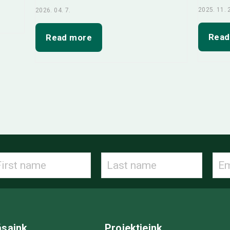
2025. 11. 
2026. 04. 7.
Read
Read more
ásaink
Projektjeink