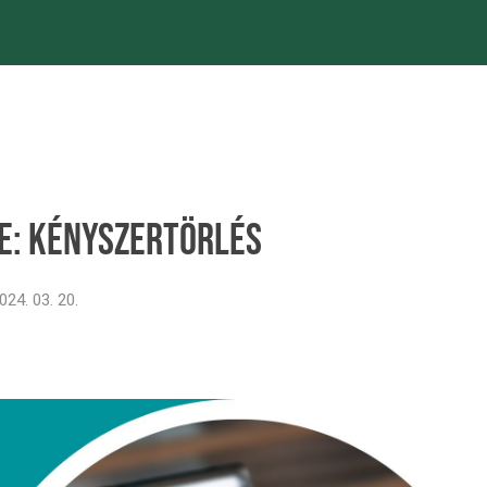
nk
Projektjeink
Híreink
Rólunk
ITL 
ke: kényszertörlés
024. 03. 20.