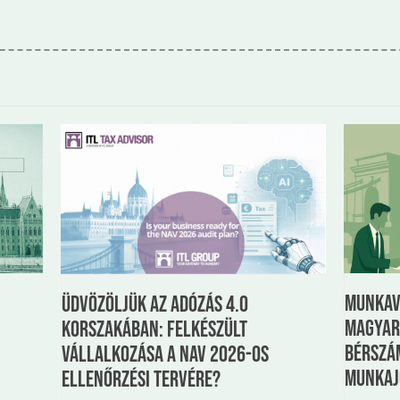
Munkav
Üdvözöljük az Adózás 4.0
Magyar
korszakában: felkészült
Bérszám
vállalkozása a NAV 2026-os
munkaj
ellenőrzési tervére?